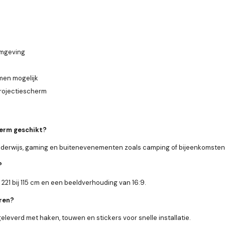
 omgeving
men mogelijk
projectiescherm
herm geschikt?
onderwijs, gaming en buitenevenementen zoals camping of bijeenkomsten
?
21 bij 115 cm en een beeldverhouding van 16:9.
eren?
everd met haken, touwen en stickers voor snelle installatie.