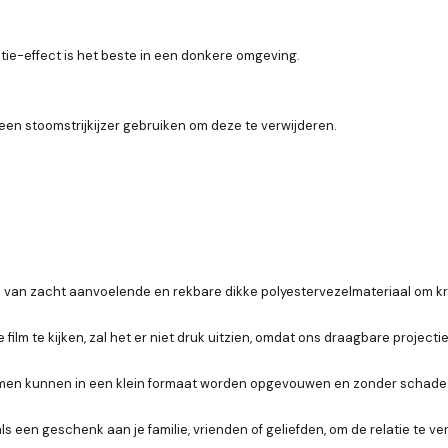
ctie-effect is het beste in een donkere omgeving.
en stoomstrijkijzer gebruiken om deze te verwijderen.
k van zacht aanvoelende en rekbare dikke polyestervezelmateriaal om k
e film te kijken, zal het er niet druk uitzien, omdat ons draagbare projec
men kunnen in een klein formaat worden opgevouwen en zonder schade i
en geschenk aan je familie, vrienden of geliefden, om de relatie te verb