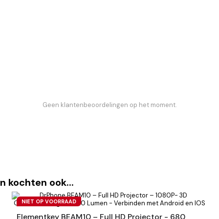
Geen klantenbeoordelingen op het moment.
n kochten ook...
NIET OP VOORRAAD
Elementkey BEAM10 – Full HD Projector - 680