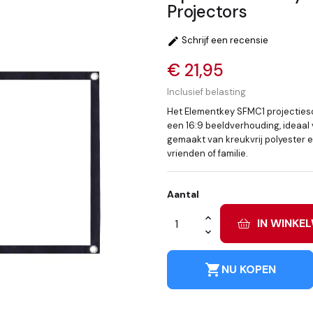
Projectors
Schrijf een recensie

€ 21,95
Inclusief belasting
Het Elementkey SFMC1 projectie
een 16:9 beeldverhouding, ideaal 
gemaakt van kreukvrij polyester 
vrienden of familie.
Aantal
IN WINKE
shopping_cart
NU KOPEN