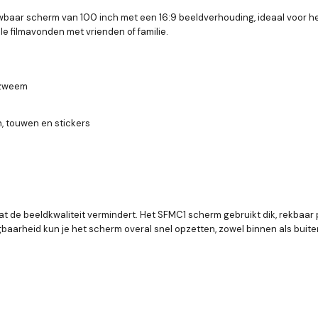
aar scherm van 100 inch met een 16:9 beeldverhouding, ideaal voor hel
le filmavonden met vrienden of familie.
urzweem
, touwen en stickers
 de beeldkwaliteit vermindert. Het SFMC1 scherm gebruikt dik, rekbaar po
baarheid kun je het scherm overal snel opzetten, zowel binnen als buite