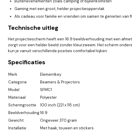
Buitenevenementen zoals camping of bijeenkomsten
Gaming met een groot, helder projectieoppervlak
Als cadeau voor familie en vrienden om samen te genieten van f
Technische uitleg
Het projectiescherm heeft een 16:9 beeldverhouding met een afmetin
zorgt voor een helder beeld zonder kleurzweem. Het scherm onderst
kun je vanuit verschillende posities comfortabel kijken.
Specificaties
Merk
Elementkey
Categorie
Beamers & Projectors
Model
SFMC1
Materiaal
Polyester
Schermgrootte
100 inch (221 x 115 cm)
Beeldverhouding
16:9
Gewicht
Ongeveer 370 gram
Installatie
Met haak, touwen en stickers