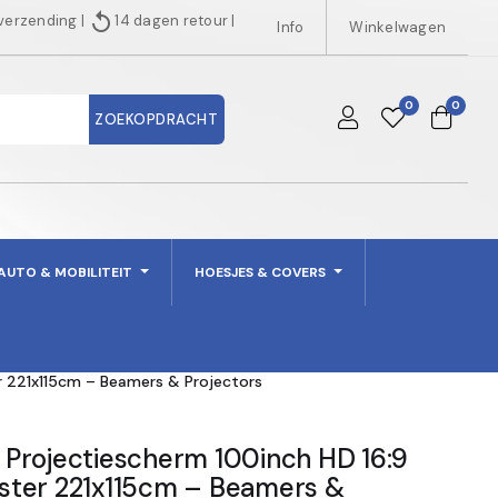
replay
 verzending
|
14 dagen retour
|
Info
Winkelwagen
0
0
ZOEKOPDRACHT
AUTO & MOBILITEIT
HOESJES & COVERS
 221x115cm – Beamers & Projectors
Projectiescherm 100inch HD 16:9
ster 221x115cm – Beamers &