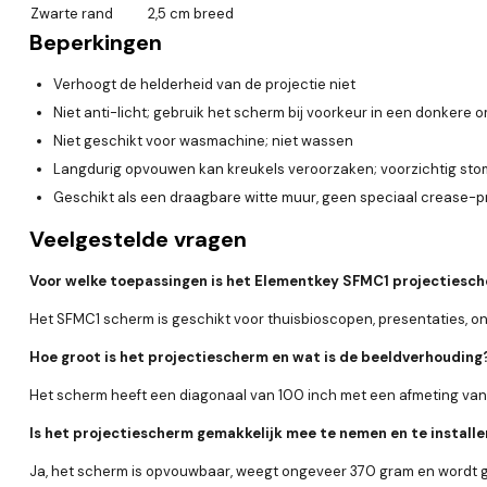
Zwarte rand
2,5 cm breed
Beperkingen
Verhoogt de helderheid van de projectie niet
Niet anti-licht; gebruik het scherm bij voorkeur in een donkere
Niet geschikt voor wasmachine; niet wassen
Langdurig opvouwen kan kreukels veroorzaken; voorzichtig sto
Geschikt als een draagbare witte muur, geen speciaal crease-
Veelgestelde vragen
Voor welke toepassingen is het Elementkey SFMC1 projectiesc
Het SFMC1 scherm is geschikt voor thuisbioscopen, presentaties, 
Hoe groot is het projectiescherm en wat is de beeldverhouding
Het scherm heeft een diagonaal van 100 inch met een afmeting van 2
Is het projectiescherm gemakkelijk mee te nemen en te install
Ja, het scherm is opvouwbaar, weegt ongeveer 370 gram en wordt gel