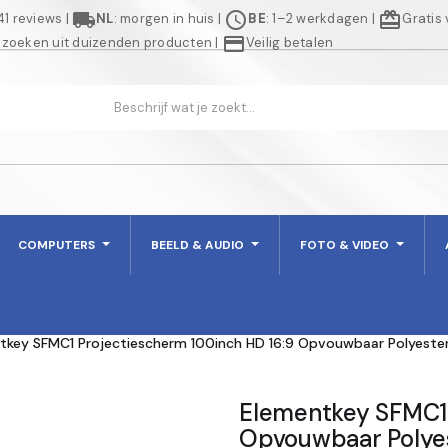
local_shipping
schedule
redeem
941 reviews
|
NL
: morgen in huis
|
BE
: 1–2 werkdagen
|
Gratis
credit_card
 zoeken uit duizenden producten
|
Veilig betalen
COMPUTERS
BEELD & AUDIO
FOTO & VIDEO
tkey SFMC1 Projectiescherm 100inch HD 16:9 Opvouwbaar Polyester
Elementkey SFMC1 
Opvouwbaar Polye