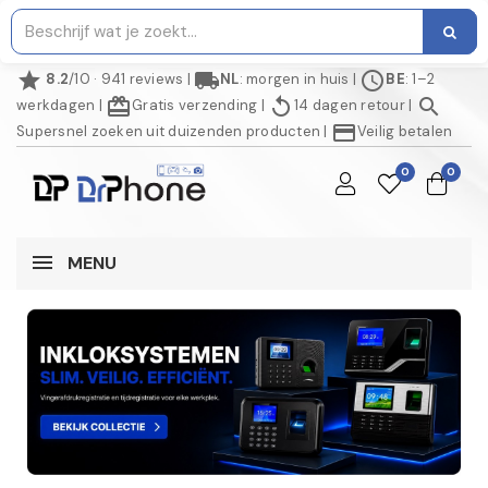
star
local_shipping
schedule
8.2
/10 · 941 reviews
|
NL
: morgen in huis
|
BE
: 1–2
redeem
replay
search
werkdagen
|
Gratis verzending
|
14 dagen retour
|
credit_card
Supersnel zoeken uit duizenden producten
|
Veilig betalen
0
0
MENU