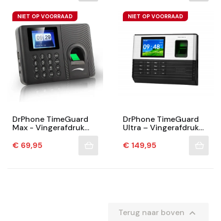
Vingerafdruk...
NIET OP VOORRAAD
NIET OP VOORRAAD
DrPhone TimeGuard
DrPhone TimeGuard
Max - Vingerafdruk
Ultra – Vingerafdruk
Inkloksysteem –
Inkloksysteem – LAN
Vingerafdruk Tijd
Kabel Overdracht –
Prijs
Prijs
€ 69,95
€ 149,95
Recorder - 1000...
5000 Vinger / 5000...

Terug naar boven