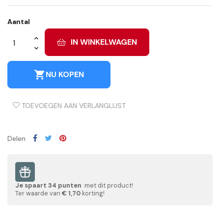
Aantal
IN WINKELWAGEN
shopping_cart
NU KOPEN
TOEVOEGEN AAN VERLANGLIJST
Delen
Je spaart
34
punten
met dit product!
Ter waarde van
€ 1,70
korting!