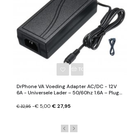
NKELWAGEN
TOEVOEGEN AAN WINKE
DrPhone VA Voeding Adapter AC/DC - 12V
6A - Universele Lader – 50/60hz 1.6A – Plug
5.5mm X 2.5mm - Zwart
-€ 5,00
€ 27,95
€ 32,95