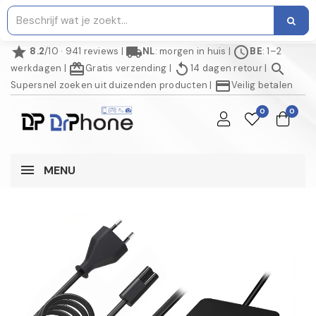
star
local_shipping
schedule
8.2
/10 · 941 reviews
|
NL
: morgen in huis
|
BE
: 1–2
redeem
replay
search
werkdagen
|
Gratis verzending
|
14 dagen retour
|
credit_card
Supersnel zoeken uit duizenden producten
|
Veilig betalen
0
0
MENU