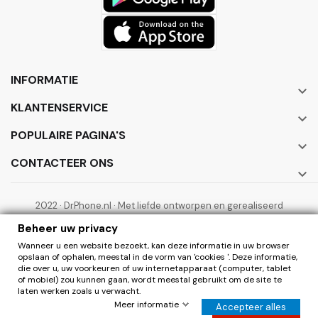
INFORMATIE

KLANTENSERVICE

POPULAIRE PAGINA'S

CONTACTEER ONS

2022 · DrPhone.nl · Met liefde ontworpen en gerealiseerd
door ElectronicWorks B.V.
Beheer uw privacy
Wanneer u een website bezoekt, kan deze informatie in uw browser
opslaan of ophalen, meestal in de vorm van 'cookies '. Deze informatie,
die over u, uw voorkeuren of uw internetapparaat (computer, tablet
of mobiel) zou kunnen gaan, wordt meestal gebruikt om de site te
laten werken zoals u verwacht.
0
Herroepen
Meer informatie
Accepteer alles