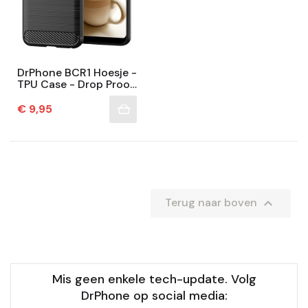
DrPhone BCR1 Hoesje -
TPU Case - Drop Proof
Siliconen Case -
Carbon Fiber Look -
Prijs
€ 9,95
Geschikt Voor LG...

Terug naar boven
Mis geen enkele tech-update. Volg
DrPhone op social media: