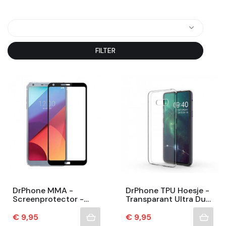
FILTER
DrPhone MMA -
DrPhone TPU Hoesje -
Screenprotector -
Transparant Ultra Dun
Veiligheidsglas -
Premium Soft-Gel
Volledig Bescherming
Case - Geschikt Voor
Prijs
Prijs
€ 9,95
€ 9,95
- Gehard Glas -
LG G8S –...