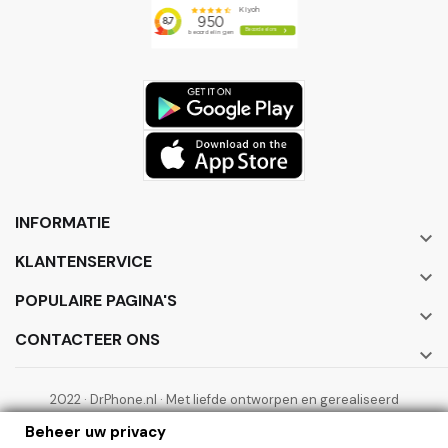
INFORMATIE

KLANTENSERVICE

POPULAIRE PAGINA'S

CONTACTEER ONS

2022 · DrPhone.nl · Met liefde ontworpen en gerealiseerd
door ElectronicWorks B.V.
Beheer uw privacy