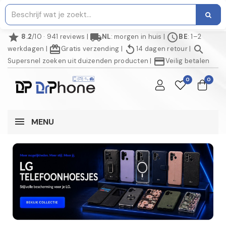
star
local_shipping
schedule
8.2
/10 · 941 reviews
|
NL
: morgen in huis
|
BE
: 1–2
redeem
replay
search
werkdagen
|
Gratis verzending
|
14 dagen retour
|
credit_card
Supersnel zoeken uit duizenden producten
|
Veilig betalen
0
0
MENU