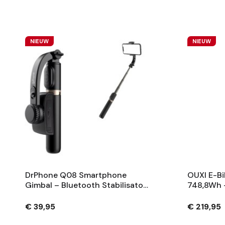
NIEUW
NIEUW
DrPhone Q08 Smartphone
OUXI E-Bi
Gimbal – Bluetooth Stabilisator
748,8Wh 
Met Tripod En 360° Rotatie -
Fietsaccu
Zwart
Sleutels 
€ 39,95
€ 219,95