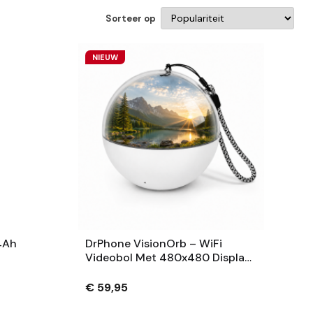
Sorteer op
NIEUW
4Ah
DrPhone VisionOrb – WiFi
Videobol Met 480x480 Display
– Foto, Video En Audio – 100MB
– USB-C – Wit
€ 59,95