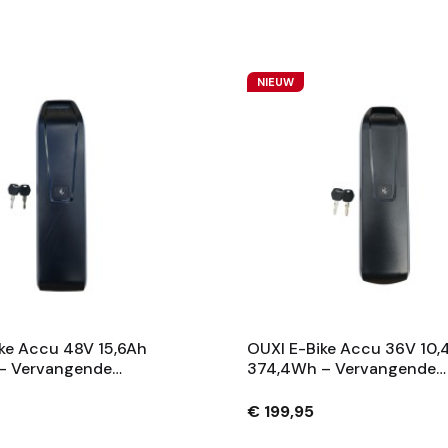
NIEUW
ke Accu 48V 15,6Ah
OUXI E-Bike Accu 36V 10,
– Vervangende
374,4Wh – Vervangende
 Met Slot En 2
Fietsaccu Met Slot En 2
– Zwart
Sleutels – Zwart
€ 199,95