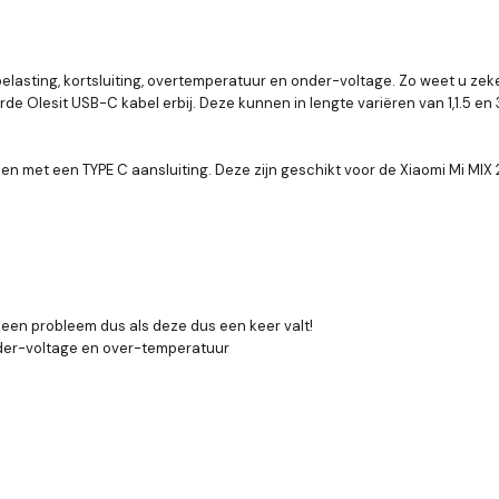
lasting, kortsluiting, overtemperatuur en onder-voltage. Zo weet u zeke
 Olesit USB-C kabel erbij. Deze kunnen in lengte variëren van 1,1.5 en 3 me
 met een TYPE C aansluiting. Deze zijn geschikt voor de Xiaomi Mi MIX 2 , Mi 
Geen probleem dus als deze dus een keer valt!
onder-voltage en over-temperatuur