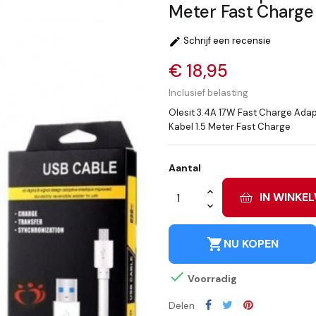
Meter Fast Charge
Schrijf een recensie

€ 18,95
Inclusief belasting
Olesit 3.4A 17W Fast Charge Adap
Kabel 1.5 Meter Fast Charge
Aantal
IN WINKE
shopping_cart
NU KOPEN

Voorradig
Delen