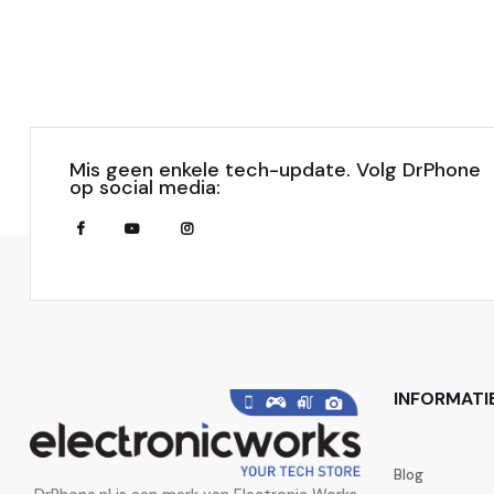
Mis geen enkele tech-update. Volg DrPhone
op social media:
INFORMATI
Blog
DrPhone.nl is een merk van Electronic Works