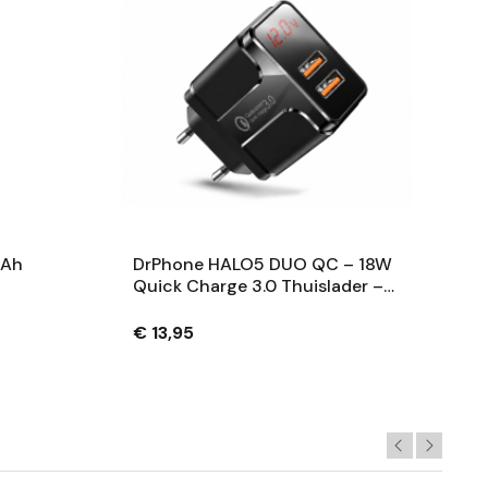
6Ah
DrPhone HALO5 DUO QC – 18W
Quick Charge 3.0 Thuislader –
2x USB-A Snellader – Dual Port
Oplader Met LED Display –
€ 13,95
Zwart