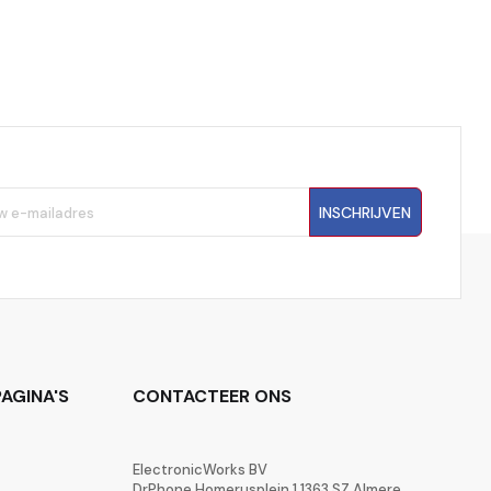
INSCHRIJVEN
AGINA'S
CONTACTEER ONS
ElectronicWorks BV
DrPhone Homerusplein 1 1363 SZ Almere