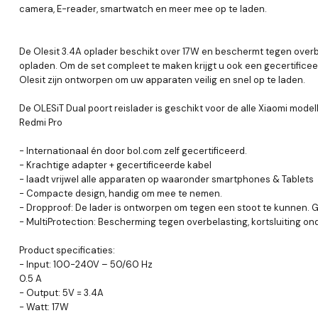
camera, E-reader, smartwatch en meer mee op te laden.
De Olesit 3.4A oplader beschikt over 17W en beschermt tegen overbe
opladen. Om de set compleet te maken krijgt u ook een gecertificeerde
Olesit zijn ontworpen om uw apparaten veilig en snel op te laden.
De OLESiT Dual poort reislader is geschikt voor de alle Xiaomi modellen
Redmi Pro
- Internationaal én door bol.com zelf gecertificeerd.
- Krachtige adapter + gecertificeerde kabel
- laadt vrijwel alle apparaten op waaronder smartphones & Tablets
- Compacte design, handig om mee te nemen.
- Dropproof: De lader is ontworpen om tegen een stoot te kunnen. 
- MultiProtection: Bescherming tegen overbelasting, kortsluiting 
Product specificaties:
- Input: 100-240V – 50/60 Hz
0.5 A
- Output: 5V = 3.4A
- Watt: 17W