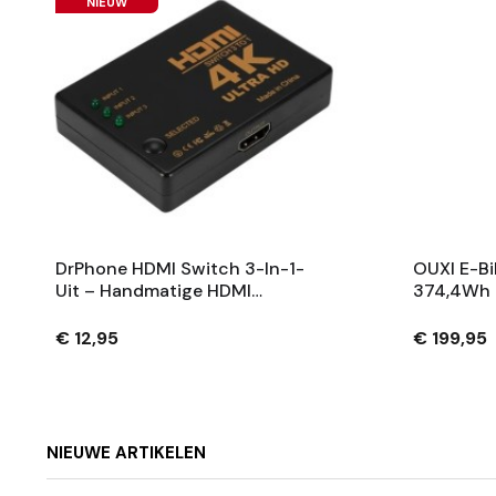
NIEUW
DrPhone HDMI Switch 3-In-1-
OUXI E-Bi
Uit – Handmatige HDMI
374,4Wh 
Schakelaar Voor 3 Apparaten
Fietsaccu
Tot 4K UHD – Zwart
Sleutels 
€ 12,95
€ 199,95
NIEUWE ARTIKELEN