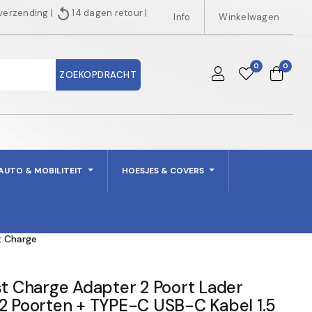
replay
 verzending
|
14 dagen retour
|
Info
Winkelwagen
0
0
ZOEKOPDRACHT
AUTO & MOBILITEIT
HOESJES & COVERS
t Charge
st Charge Adapter 2 Poort Lader
 2 Poorten + TYPE-C USB-C Kabel 1.5