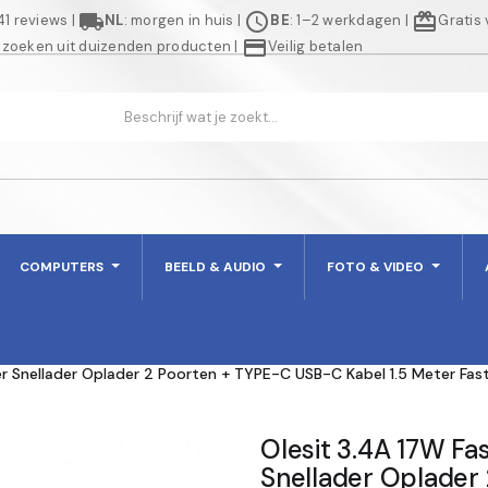
local_shipping
schedule
redeem
941 reviews
|
NL
: morgen in huis
|
BE
: 1–2 werkdagen
|
Gratis
credit_card
 zoeken uit duizenden producten
|
Veilig betalen
COMPUTERS
BEELD & AUDIO
FOTO & VIDEO
r Snellader Oplader 2 Poorten + TYPE-C USB-C Kabel 1.5 Meter Fas
Olesit 3.4A 17W Fa
Snellader Oplader