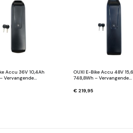
ke Accu 36V 10,4Ah
OUXI E-Bike Accu 48V 15,
– Vervangende
748,8Wh – Vervangende
 Met Slot En 2
Fietsaccu Met Slot En 2
– Zwart
Sleutels – Zwart
€ 219,95