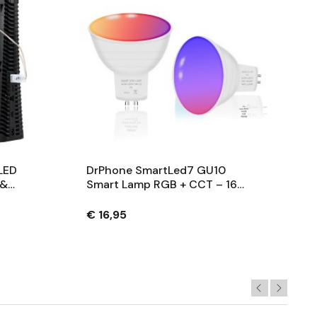
LED
DrPhone SmartLed7 GU10
 &
Smart Lamp RGB + CCT – 16
euren
Miljoen Kleuren – Dimbaar –
5 &
Werkt Met Alexa & Google –
€ 16,95
Timer