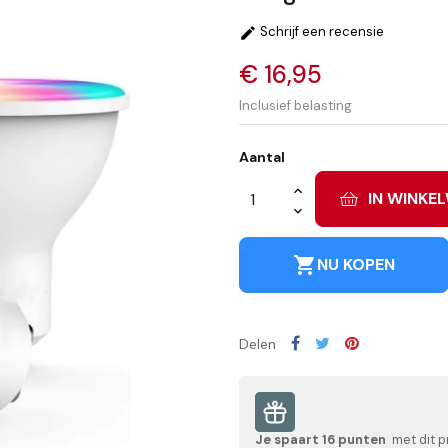
Schrijf een recensie

€ 16,95
Inclusief belasting
Aantal
IN WINKE
shopping_cart
NU KOPEN
Delen
Je spaart
16
punten
met dit p