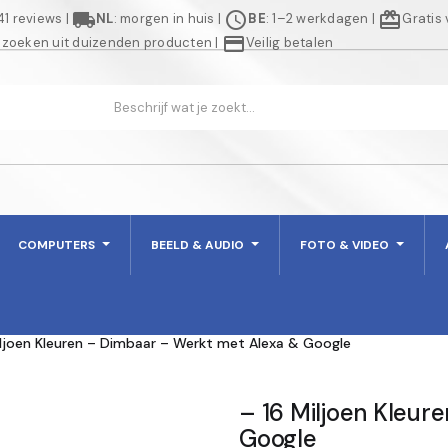
local_shipping
schedule
redeem
941 reviews
|
NL
: morgen in huis
|
BE
: 1–2 werkdagen
|
Gratis
credit_card
 zoeken uit duizenden producten
|
Veilig betalen
COMPUTERS
BEELD & AUDIO
FOTO & VIDEO
iljoen Kleuren – Dimbaar – Werkt met Alexa & Google
– 16 Miljoen Kleur
Google