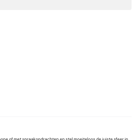
one of met spraakopdrachten en stel moeiteloos de juiste sfeer in