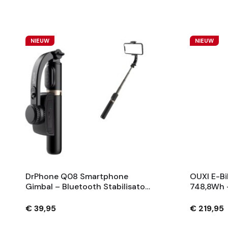
NIEUW
NIEUW
DrPhone Q08 Smartphone
OUXI E-Bi
Gimbal – Bluetooth Stabilisator
748,8Wh 
Met Tripod En 360° Rotatie -
Fietsaccu
Zwart
Sleutels 
€ 39,95
€ 219,95