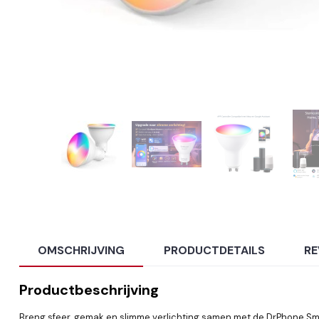
OMSCHRIJVING
PRODUCTDETAILS
RE
Productbeschrijving
Breng sfeer, gemak en slimme verlichting samen met de DrPhone Sma