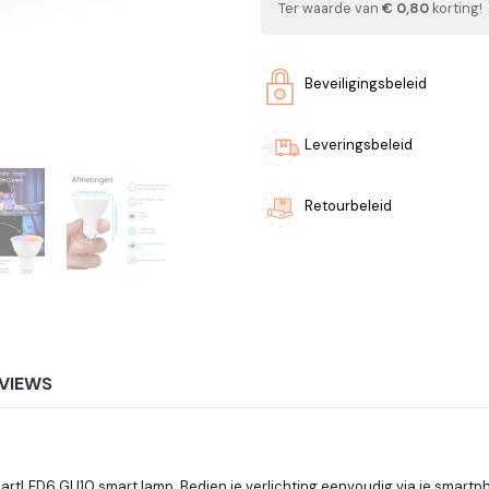
Ter waarde van
€ 0,80
korting!
Beveiligingsbeleid
Leveringsbeleid
Retourbeleid
VIEWS
rtLED6 GU10 smart lamp. Bedien je verlichting eenvoudig via je smartph