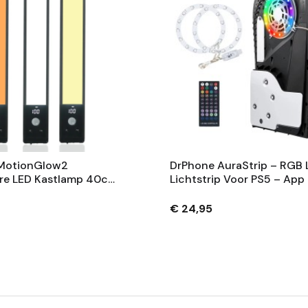
MotionGlow2
DrPhone AuraStrip – RGB 
re LED Kastlamp 40cm
Lichtstrip Voor PS5 – App
gssensor, 3
Afstandsbediening – 8 Kl
ren, USB-C, Zwart
– USB – Geschikt Voor PS
€ 24,95
PS5 Slim