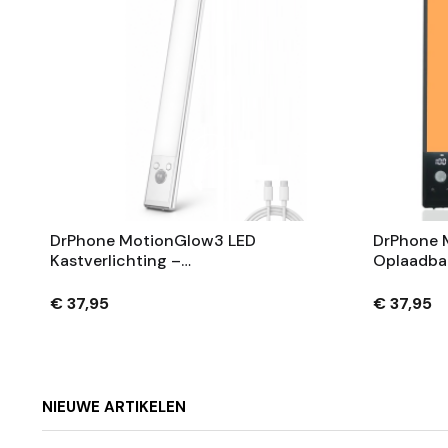
DrPhone MotionGlow3 LED
DrPhone 
Kastverlichting –
Oplaadba
Bewegingssensor – USB-C
– Bewegin
Oplaadbaar – 3 Lichtkleuren –
Lichtkleu
€ 37,95
€ 37,95
Dimbaar
NIEUWE ARTIKELEN