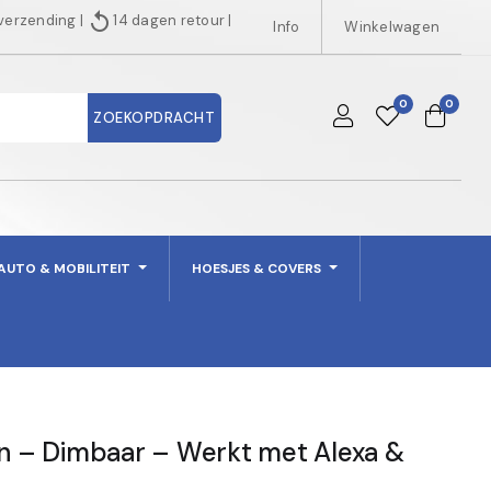
replay
 verzending
|
14 dagen retour
|
Info
Winkelwagen
0
0
ZOEKOPDRACHT
AUTO & MOBILITEIT
HOESJES & COVERS
en – Dimbaar – Werkt met Alexa &