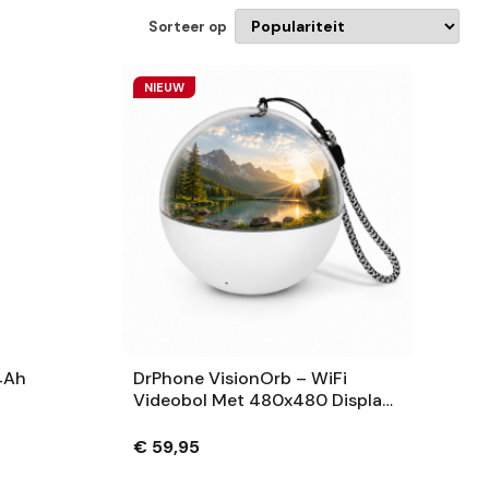
Sorteer op
NIEUW
4Ah
DrPhone VisionOrb – WiFi
Videobol Met 480x480 Display
– Foto, Video En Audio – 100MB
– USB-C – Wit
€ 59,95