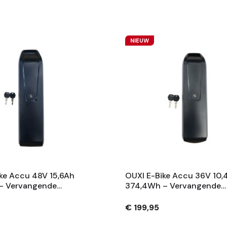
NIEUW
ke Accu 48V 15,6Ah
OUXI E-Bike Accu 36V 10,
– Vervangende
374,4Wh – Vervangende
 Met Slot En 2
Fietsaccu Met Slot En 2
– Zwart
Sleutels – Zwart
€ 199,95