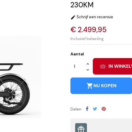
230KM
Schrijf een recensie

€ 2.499,95
Inclusief belasting
Aantal
IN WINKE
shopping_cart
NU KOPEN
Delen