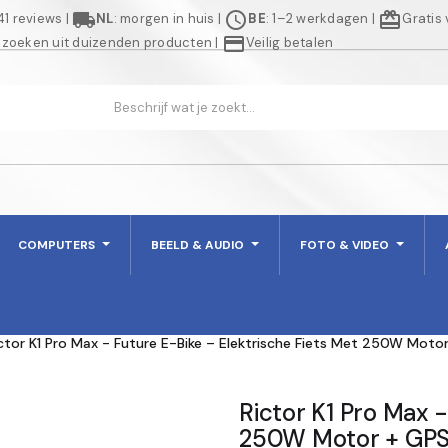
local_shipping
schedule
redeem
941 reviews
|
NL
: morgen in huis
|
BE
: 1–2 werkdagen
|
Gratis
credit_card
 zoeken uit duizenden producten
|
Veilig betalen
COMPUTERS
BEELD & AUDIO
FOTO & VIDEO
ctor K1 Pro Max - Future E-Bike – Elektrische Fiets Met 250W Moto
Rictor K1 Pro Max -
250W Motor + GPS -