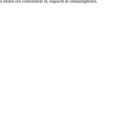
nden bieden een comfortabele rit, ongeacht de omstandigheden.