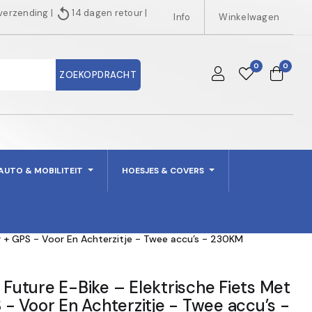
replay
 verzending
|
14 dagen retour
|
Info
Winkelwagen
0
0
ZOEKOPDRACHT
AUTO & MOBILITEIT
HOESJES & COVERS
r + GPS - Voor En Achterzitje - Twee accu’s - 230KM
 Future E-Bike – Elektrische Fiets Met
 Voor En Achterzitje - Twee accu’s -