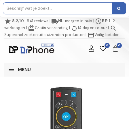
star
local_shipping
schedule
8.2
/10 · 941 reviews
|
NL
: morgen in huis
|
BE
: 1–2
redeem
replay
search
werkdagen
|
Gratis verzending
|
14 dagen retour
|
credit_card
Supersnel zoeken uit duizenden producten
|
Veilig betalen
0
0
MENU
AANBIEDING!
-€ 3,00