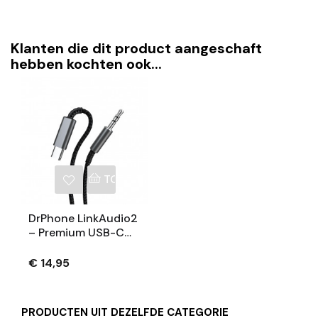
Klanten die dit product aangeschaft
hebben kochten ook...
TOEVOEGEN AAN WINKELWAGEN
DrPhone LinkAudio2
– Premium USB-C
Naar AUX Kabel
3.5mm Jack | Hi-Fi
€ 14,95
Stereo Audio Voor
Onderweg & Thuis
PRODUCTEN UIT DEZELFDE CATEGORIE