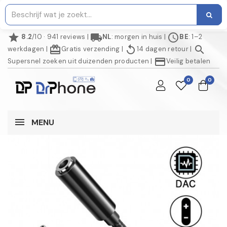
star
local_shipping
schedule
8.2
/10 · 941 reviews
|
NL
: morgen in huis
|
BE
: 1–2
redeem
replay
search
werkdagen
|
Gratis verzending
|
14 dagen retour
|
credit_card
Supersnel zoeken uit duizenden producten
|
Veilig betalen
0
0
MENU
NIET OP VOORRAAD