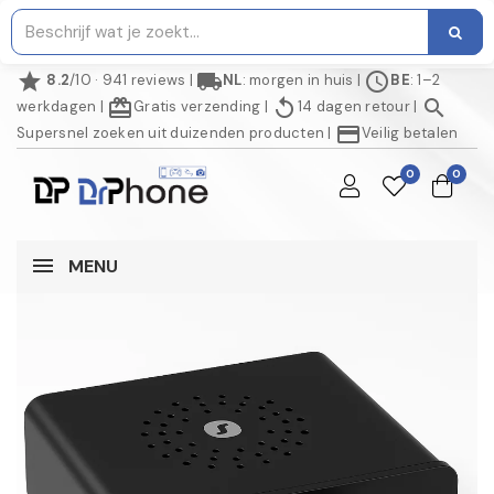
star
local_shipping
schedule
8.2
/10 · 941 reviews
|
NL
: morgen in huis
|
BE
: 1–2
redeem
replay
search
werkdagen
|
Gratis verzending
|
14 dagen retour
|
credit_card
Supersnel zoeken uit duizenden producten
|
Veilig betalen
0
0
MENU
AANBIEDING!