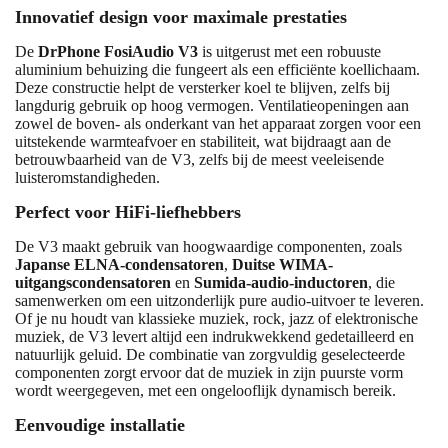
Innovatief design voor maximale prestaties
De
DrPhone FosiAudio V3
is uitgerust met een robuuste
aluminium behuizing die fungeert als een efficiënte koellichaam.
Deze constructie helpt de versterker koel te blijven, zelfs bij
langdurig gebruik op hoog vermogen. Ventilatieopeningen aan
zowel de boven- als onderkant van het apparaat zorgen voor een
uitstekende warmteafvoer en stabiliteit, wat bijdraagt aan de
betrouwbaarheid van de V3, zelfs bij de meest veeleisende
luisteromstandigheden.
Perfect voor HiFi-liefhebbers
De V3 maakt gebruik van hoogwaardige componenten, zoals
Japanse ELNA-condensatoren
,
Duitse WIMA-
uitgangscondensatoren
en
Sumida-audio-inductoren
, die
samenwerken om een uitzonderlijk pure audio-uitvoer te leveren.
Of je nu houdt van klassieke muziek, rock, jazz of elektronische
muziek, de V3 levert altijd een indrukwekkend gedetailleerd en
natuurlijk geluid. De combinatie van zorgvuldig geselecteerde
componenten zorgt ervoor dat de muziek in zijn puurste vorm
wordt weergegeven, met een ongelooflijk dynamisch bereik.
Eenvoudige installatie