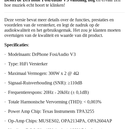
hoe muziek echt hoort te klinken!
Deze versie bevat meer details over de functies, prestaties en
voordelen van de versterker, en legt de nadruk op de
audiokwaliteit en het gebruiksgemak. Het zou je klanten moeten
overtuigen van de kwaliteit en waarde van dit product.
Specificaties
:
·
Modelnaam: DrPhone FosiAudio V3
·
Type: HiFi Versterker
·
Maximaal Vermogen: 300W x 2 @ 4Ω
·
Signaal-Ruisverhouding (SNR): ≥110dB
·
Frequentierespons: 20Hz - 20kHz (± 0,1dB)
·
Totale Harmonische Vervorming (THD): < 0,003%
·
Power Amp Chip: Texas Instruments TPA3255
·
Op-Amp Chips: MUSES02, OPA2134PA, OPA2604AP