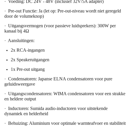
·
Voeding: DC 24V - 48V (inclusief 32V/5A adapter)
·
Pre-out Functie: Ja (let op: Pre-out-niveau wordt niet geregeld
door de volumeknop)
·
Uitgangsvermogen (voor passieve luidsprekers): 300W per
kanaal bij 4Ω
·
Aansluitingen:
2x RCA-ingangen
2x Speakeruitgangen
1x Pre-out uitgang
·
Condensatoren: Japanse ELNA condensatoren voor pure
geluidsweergave
·
Uitgangscondensatoren: WIMA condensatoren voor een strakke
en heldere output
·
Inductoren: Sumida audio-inductoren voor uitstekende
dynamiek en helderheid
·
Behuizing: Aluminium voor optimale warmteafvoer en stabiliteit