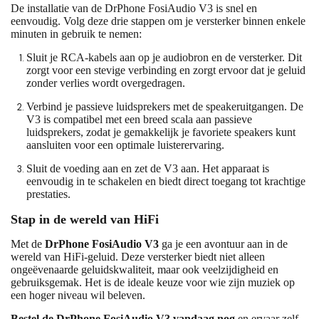
De installatie van de DrPhone FosiAudio V3 is snel en
eenvoudig. Volg deze drie stappen om je versterker binnen enkele
minuten in gebruik te nemen:
Sluit je RCA-kabels
aan op je audiobron en de versterker. Dit
zorgt voor een stevige verbinding en zorgt ervoor dat je geluid
zonder verlies wordt overgedragen.
Verbind je passieve luidsprekers
met de speakeruitgangen. De
V3 is compatibel met een breed scala aan passieve
luidsprekers, zodat je gemakkelijk je favoriete speakers kunt
aansluiten voor een optimale luisterervaring.
Sluit de voeding aan
en zet de V3 aan. Het apparaat is
eenvoudig in te schakelen en biedt direct toegang tot krachtige
prestaties.
Stap in de wereld van HiFi
Met de
DrPhone FosiAudio V3
ga je een avontuur aan in de
wereld van HiFi-geluid. Deze versterker biedt niet alleen
ongeëvenaarde geluidskwaliteit, maar ook veelzijdigheid en
gebruiksgemak. Het is de ideale keuze voor wie zijn muziek op
een hoger niveau wil beleven.
Bestel de DrPhone FosiAudio V3 vandaag nog
en ervaar zelf