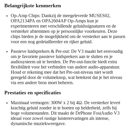
Belangrijkste kenmerken
Op-Amp Chips
: Dankzij de meegeleverde
MUSES02,
OPA2134PA
en
OPA2604AP
Op-Amps kun je
experimenteren met verschillende geluidssignaturen en de
versterker afstemmen op je persoonlijke voorkeuren. Deze
chips bieden je de mogelijkheid om de versterker aan te passen
voor een nog gedetailleerder en rijker geluid.
Passieve luidsprekers & Pre-out
: De V3 maakt het eenvoudig
om je favoriete passieve luidsprekers aan te sluiten en je
audiosysteem uit te breiden. De
Pre-out
-functie biedt extra
flexibiliteit voor het verbinden van andere audio-apparatuur.
Houd er rekening mee dat het Pre-out-niveau niet wordt
geregeld door de volumeknop, wat betekent dat je het niveau
via een andere bron moet beheren.
Prestaties en specificaties
Maximaal vermogen
: 300W x 2 bij 4Ω. De versterker levert
krachtig geluid zonder in te boeten op helderheid, zelfs bij
hoge volumestanden. Dit maakt de DrPhone FosiAudio V3
ideaal voor zowel rustige luisterervaringen als intense,
dynamische muziekweergave.