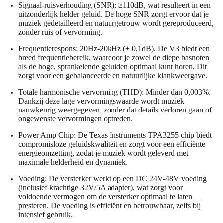
Signaal-ruisverhouding (SNR)
: ≥110dB, wat resulteert in een
uitzonderlijk helder geluid. De hoge SNR zorgt ervoor dat je
muziek gedetailleerd en natuurgetrouw wordt gereproduceerd,
zonder ruis of vervorming.
Frequentierespons
: 20Hz-20kHz (± 0,1dB). De V3 biedt een
breed frequentiebereik, waardoor je zowel de diepe basnoten
als de hoge, sprankelende geluiden optimaal kunt horen. Dit
zorgt voor een gebalanceerde en natuurlijke klankweergave.
Totale harmonische vervorming (THD)
: Minder dan 0,003%.
Dankzij deze lage vervormingswaarde wordt muziek
nauwkeurig weergegeven, zonder dat details verloren gaan of
ongewenste vervormingen optreden.
Power Amp Chip
: De
Texas Instruments TPA3255
chip biedt
compromisloze geluidskwaliteit en zorgt voor een efficiënte
energieomzetting, zodat je muziek wordt geleverd met
maximale helderheid en dynamiek.
Voeding
: De versterker werkt op een
DC 24V-48V voeding
(inclusief krachtige 32V/5A adapter), wat zorgt voor
voldoende vermogen om de versterker optimaal te laten
presteren. De voeding is efficiënt en betrouwbaar, zelfs bij
intensief gebruik.