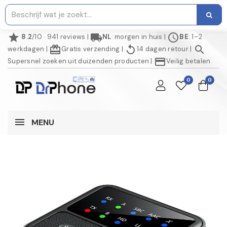
star
local_shipping
schedule
8.2
/10 · 941 reviews
|
NL
: morgen in huis
|
BE
: 1–2
redeem
replay
search
werkdagen
|
Gratis verzending
|
14 dagen retour
|
credit_card
Supersnel zoeken uit duizenden producten
|
Veilig betalen
0
0
MENU
AANBIEDING!
NIET OP VOORRAAD