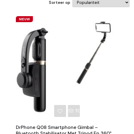
Sorteer op
NIEUW
NKELWAGEN
TOEVOEGEN AAN WINKE
DrPhone Q08 Smartphone Gimbal –
Bluetooth Stabilisator Met Tripod En 360°