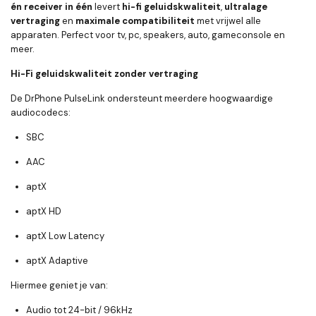
én receiver in één
levert
hi-fi geluidskwaliteit
,
ultralage
vertraging
en
maximale compatibiliteit
met vrijwel alle
apparaten. Perfect voor tv, pc, speakers, auto, gameconsole en
meer.
Hi-Fi geluidskwaliteit zonder vertraging
De DrPhone PulseLink ondersteunt meerdere hoogwaardige
audiocodecs:
SBC
AAC
aptX
aptX HD
aptX Low Latency
aptX Adaptive
Hiermee geniet je van:
Audio tot
24-bit / 96kHz