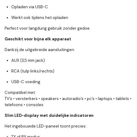
Opladen via
USB-C
Werkt ook
tijdens het opladen
Perfect voor langdurig gebruik zonder gedoe.
Geschikt voor bijna elk apparaat
Dankzij de uitgebreide aansluitingen:
AUX (3,5 mm jack)
RCA (tulp links/rechts)
USB-C voeding
Compatibel met:
TV’s • versterkers • speakers • autoradio’s • pc’s • laptops • tablets •
telefoons • consoles
Slim LED-display met duidelijke indicatoren
Het ingebouwde LED-paneel toont precies:
TX of RX modus