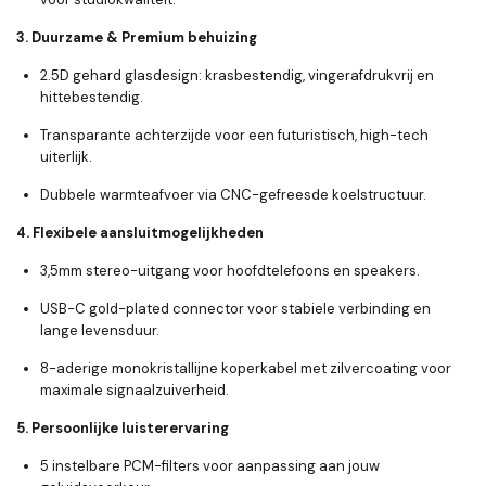
3. Duurzame & Premium behuizing
2.5D gehard glasdesign
: krasbestendig, vingerafdrukvrij en
hittebestendig.
Transparante achterzijde voor een futuristisch, high-tech
uiterlijk.
Dubbele warmteafvoer via CNC-gefreesde koelstructuur.
4. Flexibele aansluitmogelijkheden
3,5mm stereo-uitgang
voor hoofdtelefoons en speakers.
USB-C gold-plated connector
voor stabiele verbinding en
lange levensduur.
8-aderige
monokristallijne koperkabel
met zilvercoating voor
maximale signaalzuiverheid.
5. Persoonlijke luisterervaring
5 instelbare PCM-filters
voor aanpassing aan jouw