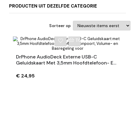
PRODUCTEN UIT DEZELFDE CATEGORIE
Sorteer op
NKELWAGEN
TOEVOEGEN AAN WINKE
DrPhone AudioDeck Externe USB-C
Geluidskaart Met 3,5mm Hoofdtelefoon- En
Microfoonpoort, Volume- En Basregeling
Voor
€ 24,95