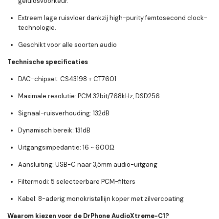
geluidsvoorkeur.
Extreem lage ruisvloer dankzij high-purity femtosecond clock-
technologie.
Geschikt voor alle soorten audio
Technische specificaties
DAC-chipset:
CS43198 + CT7601
Maximale resolutie:
PCM 32bit/768kHz, DSD256
Signaal-ruisverhouding:
132dB
Dynamisch bereik:
131dB
Uitgangsimpedantie:
16 ~ 600Ω
Aansluiting:
USB-C naar 3,5mm audio-uitgang
Filtermodi:
5 selecteerbare PCM-filters
Kabel:
8-aderig monokristallijn koper met zilvercoating
Waarom kiezen voor de DrPhone AudioXtreme-C1?