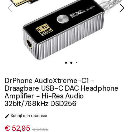
DrPhone AudioXtreme-C1 -
Draagbare USB-C DAC Headphone
Amplifier - Hi-Res Audio
32bit/768kHz DSD256
Schrijf een recensie

€ 52,95
€ 54,95