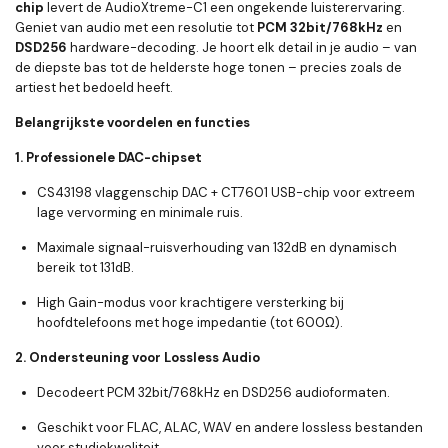
chip
levert de AudioXtreme-C1 een ongekende luisterervaring.
Geniet van audio met een resolutie tot
PCM 32bit/768kHz
en
DSD256
hardware-decoding. Je hoort elk detail in je audio – van
de diepste bas tot de helderste hoge tonen – precies zoals de
artiest het bedoeld heeft.
Belangrijkste voordelen en functies
1. Professionele DAC-chipset
CS43198 vlaggenschip DAC
+
CT7601 USB-chip
voor extreem
lage vervorming en minimale ruis.
Maximale signaal-ruisverhouding van
132dB
en dynamisch
bereik tot
131dB
.
High Gain-modus voor krachtigere versterking bij
hoofdtelefoons met hoge impedantie (tot 600Ω).
2. Ondersteuning voor Lossless Audio
Decodeert
PCM 32bit/768kHz
en
DSD256
audioformaten.
Geschikt voor FLAC, ALAC, WAV en andere lossless bestanden
voor studiokwaliteit.