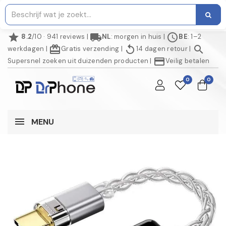
star
local_shipping
schedule
8.2
/10 · 941 reviews
|
NL
: morgen in huis
|
BE
: 1–2
redeem
replay
search
werkdagen
|
Gratis verzending
|
14 dagen retour
|
credit_card
Supersnel zoeken uit duizenden producten
|
Veilig betalen
0
0
MENU
AANBIEDING!
-€ 2,00