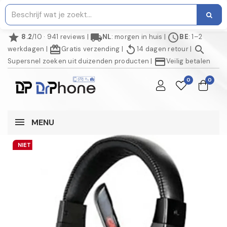
star
local_shipping
schedule
8.2
/10 · 941 reviews
|
NL
: morgen in huis
|
BE
: 1–2
redeem
replay
search
werkdagen
|
Gratis verzending
|
14 dagen retour
|
credit_card
Supersnel zoeken uit duizenden producten
|
Veilig betalen
0
0
MENU
NIET OP VOORRAAD