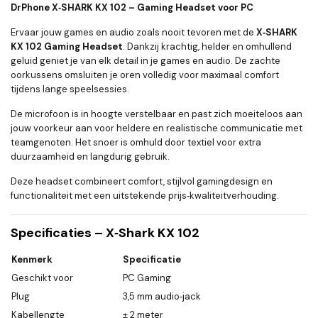
DrPhone X‑SHARK KX 102 – Gaming Headset voor PC
Ervaar jouw games en audio zoals nooit tevoren met de
X‑SHARK
KX 102 Gaming Headset
. Dankzij krachtig, helder en omhullend
geluid geniet je van elk detail in je games en audio. De zachte
oorkussens omsluiten je oren volledig voor maximaal comfort
tijdens lange speelsessies.
De microfoon is in hoogte verstelbaar en past zich moeiteloos aan
jouw voorkeur aan voor heldere en realistische communicatie met
teamgenoten. Het snoer is omhuld door textiel voor extra
duurzaamheid en langdurig gebruik.
Deze headset combineert comfort, stijlvol gamingdesign en
functionaliteit met een uitstekende prijs‑kwaliteitverhouding.
Specificaties – X‑Shark KX 102
Kenmerk
Specificatie
Geschikt voor
PC Gaming
Plug
3,5 mm audio‑jack
Kabellengte
± 2 meter