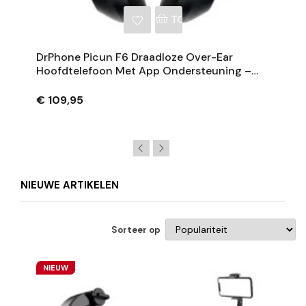
NKELWAGEN
TOEVOEGEN AAN WINKE
DrPhone Picun F6 Draadloze Over-Ear
Hoofdtelefoon Met App Ondersteuning –
Koptelefoon – 5V – 3,2V – 4,2V – 1200 MAh
€ 109,95
NIEUWE ARTIKELEN
Sorteer op
NIEUW