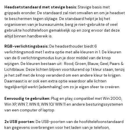
Headsetstandaard met stevige basis
:
Stevige basis met
grippads eronder. De standaard zal niet omvallen en om je headset
te beschermen tegen slijtage. De standaard helpt je bij het
organiseren van je bureauruimte, berg je niet-gebruikte of veel
gebruikte hoofdtelefoon gemakkelijk op en zorg ervoor dat deze
altijd binnen handbereik is.
RGB-verlichtingsbasis
:
De headsethouder biedt 6
verlichtingsmodi met 1 extra optie met alle kleuren in 1. De kleuren
van de 6 verlichtingsmodus kun je door middel van de knop
wijzigen. De kleuren bestaan uit : Rood, Groen, Blauw, Geel, Paars &
Lichtblauw. Deze lichten blijven voortdurend op 1 kleur staan, tenzij
je het zelf met de knop veranderd om een andere kleur te krijgen.
Daarnaast is er ook een extra optie waardoor alle lichten
tegelijkertijd werkt (ademhaling) om zo je eigen sfeer te creëren.
Eenvoudig te gebruiken
:
Plug en play, compatibel met Win 2000,
Win XP, WIN 7, WIN 8, WIN 10/ WIN 11 en andere besturingssystemen
van een computer of laptop.
2x USB poorten:
De USB-poorten van de hoofdtelefoonstandaard
kan gegevens overbrengen voor het laden van je telefoon,