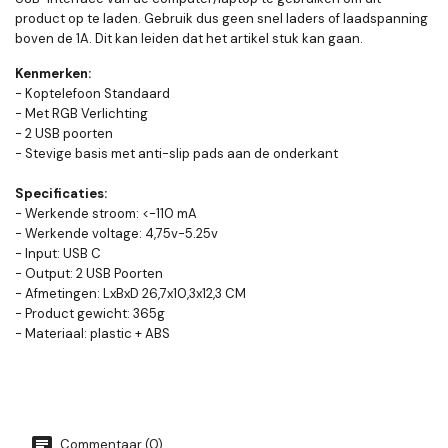
product op te laden. Gebruik dus geen snel laders of laadspanning
boven de 1A. Dit kan leiden dat het artikel stuk kan gaan.
Kenmerken:
- Koptelefoon Standaard
- Met RGB Verlichting
- 2 USB poorten
- Stevige basis met anti-slip pads aan de onderkant
Specificaties:
- Werkende stroom: <-110 mA
- Werkende voltage: 4,75v-5.25v
- Input: USB C
- Output: 2 USB Poorten
- Afmetingen: LxBxD 26,7x10,3x12,3 CM
- Product gewicht: 365g
- Materiaal: plastic + ABS
Commentaar (0)