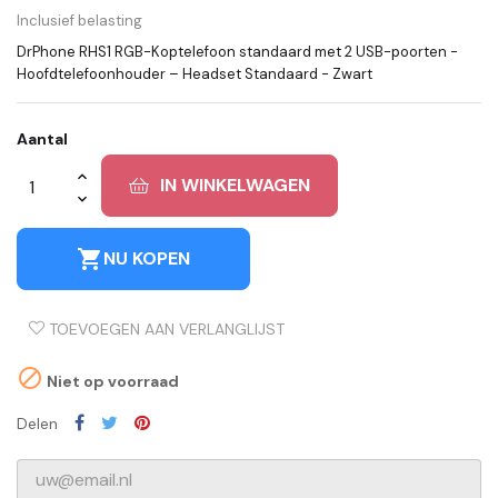
Inclusief belasting
DrPhone RHS1 RGB-Koptelefoon standaard met 2 USB-poorten -
Hoofdtelefoonhouder – Headset Standaard - Zwart
Aantal
IN WINKELWAGEN
shopping_cart
NU KOPEN
TOEVOEGEN AAN VERLANGLIJST

Niet op voorraad
Delen