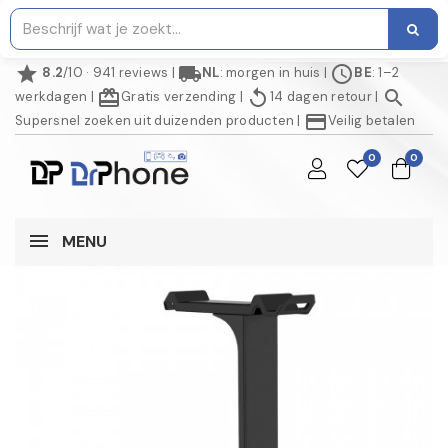
star
local_shipping
schedule
8.2
/10 · 941 reviews
|
NL
: morgen in huis
|
BE
: 1–2
redeem
replay
search
werkdagen
|
Gratis verzending
|
14 dagen retour
|
credit_card
Supersnel zoeken uit duizenden producten
|
Veilig betalen
0
0
MENU
NIET OP VOORRAAD