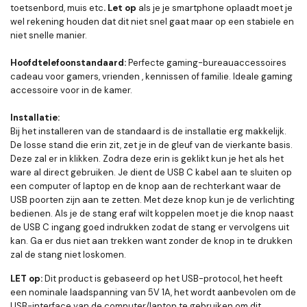
toetsenbord, muis etc
. Let op
als je je smartphone oplaadt moet je
wel rekening houden dat dit niet snel gaat maar op een stabiele en
niet snelle manier.
Hoofdtelefoonstandaard
:
Perfecte gaming-bureauaccessoires
cadeau voor gamers, vrienden , kennissen of familie. Ideale gaming
accessoire voor in de kamer.
Installatie:
Bij het installeren van de standaard is de installatie erg makkelijk.
De losse stand die erin zit, zet je in de gleuf van de vierkante basis.
Deze zal er in klikken. Zodra deze erin is geklikt kun je het als het
ware al direct gebruiken. Je dient de USB C kabel aan te sluiten op
een computer of laptop en de knop aan de rechterkant waar de
USB poorten zijn aan te zetten. Met deze knop kun je de verlichting
bedienen. Als je de stang eraf wilt koppelen moet je die knop naast
de USB C ingang goed indrukken zodat de stang er vervolgens uit
kan. Ga er dus niet aan trekken want zonder de knop in te drukken
zal de stang niet loskomen.
LET op:
Dit product is gebaseerd op het USB-protocol, het heeft
een nominale laadspanning van 5V 1A, het wordt aanbevolen om de
USB-interface van de computer/laptop te gebruiken om dit