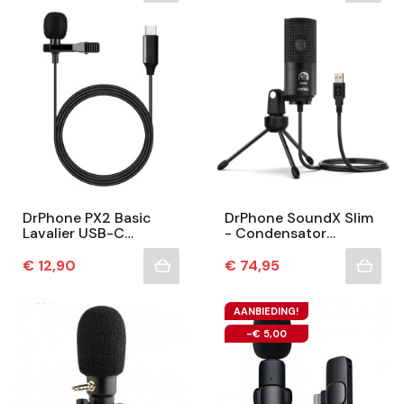
Microfoons –...
DrPhone PX2 Basic
DrPhone SoundX Slim
Lavalier USB-C
- Condensator
Microfoon –
Studiomicrofoon -
Compacte Clip-On
Studiokwaliteit
Prijs
Prijs
€ 12,90
€ 74,95
Voor Heldere
Opname - USB Plug &
Opnames
Play -...
AANBIEDING!
-€ 5,00