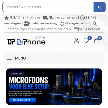
star
local_shipping
schedule
8.2
/10 · 941 reviews
|
NL
: morgen in huis
|
BE
: 1–2
redeem
replay
search
werkdagen
|
Gratis verzending
|
14 dagen retour
|
credit_card
Supersnel zoeken uit duizenden producten
|
Veilig betalen
0
0
MENU