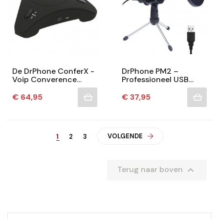
De DrPhone ConferX -
DrPhone PM2 –
Voip Converence
Professioneel USB
Speaker - Conferentie
Microfoon +
Speaker - Vergaderen
Condensor –Tripod
Prijs
Prijs
€ 64,95
€ 37,95
- Hi-Fi...
Standaard – Geschikt
Voor Android /...
VOLGENDE
1
2
3

Terug naar boven