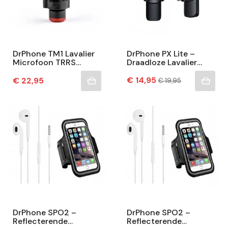
DrPhone TM1 Lavalier
DrPhone PX Lite –
Microfoon TRRS
Draadloze Lavalier
3.5mm Jack – Clip-On
Lightning Microfoon -
Microfoon Met
Prijs
Draagbare Opname
Normale
Prijs
€ 14,95
€ 22,95
€ 19,95
prijs
Koptelefoonaansluiting
Microfoon –...
–...
DrPhone SPO2 –
DrPhone SPO2 –
Reflecterende
Reflecterende