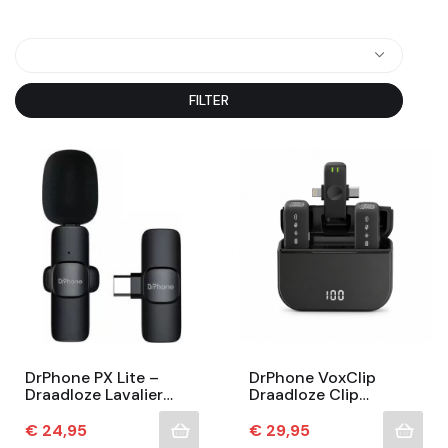
FILTER
DrPhone PX Lite –
DrPhone VoxClip
Draadloze Lavalier
Draadloze Clip
Microfoon USB-C –
Microfoon – USB-C &
20m Bereik – Plug &
Compatibel Met
Prijs
Prijs
€ 24,95
€ 29,95
Play –...
Lightning – 2