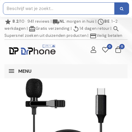
star
local_shipping
schedule
8.2
/10 · 941 reviews
|
NL
: morgen in huis
|
BE
: 1–2
redeem
replay
search
werkdagen
|
Gratis verzending
|
14 dagen retour
|
credit_card
Supersnel zoeken uit duizenden producten
|
Veilig betalen
0
0
MENU