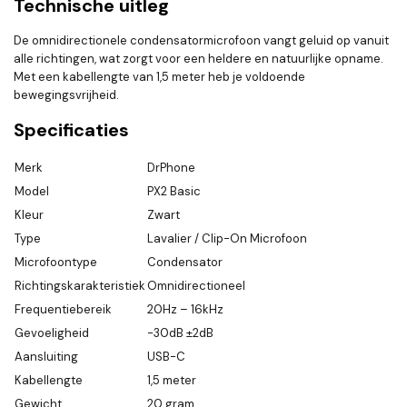
Technische uitleg
De omnidirectionele condensatormicrofoon vangt geluid op vanuit
alle richtingen, wat zorgt voor een heldere en natuurlijke opname.
Met een kabellengte van 1,5 meter heb je voldoende
bewegingsvrijheid.
Specificaties
Merk
DrPhone
Model
PX2 Basic
Kleur
Zwart
Type
Lavalier / Clip-On Microfoon
Microfoontype
Condensator
Richtingskarakteristiek
Omnidirectioneel
Frequentiebereik
20Hz – 16kHz
Gevoeligheid
-30dB ±2dB
Aansluiting
USB-C
Kabellengte
1,5 meter
Gewicht
20 gram