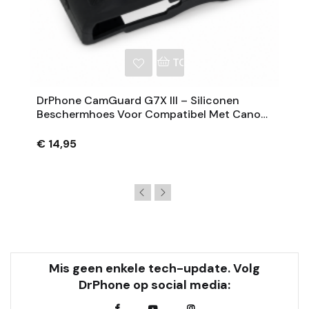
NKELWAGEN
TOEVOEGEN AAN WINKE
DrPhone CamGuard G7X III – Siliconen
Beschermhoes Voor Compatibel Met Canon
PowerShot G7 X Mark III – Extra Grip – Zwart
€ 14,95
Mis geen enkele tech-update. Volg
DrPhone op social media: