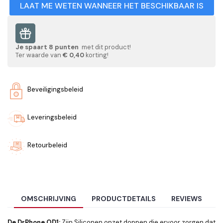
LAAT ME WETEN WANNEER HET BESCHIKBAAR IS
Je spaart
8
punten
met dit product!
Ter waarde van
€ 0,40
korting!
Beveiligingsbeleid
Leveringsbeleid
Retourbeleid
OMSCHRIJVING
PRODUCTDETAILS
REVIEWS
De DrPhone OD1:
Zijn Siliconen opzet doppen die ervoor zorgen dat