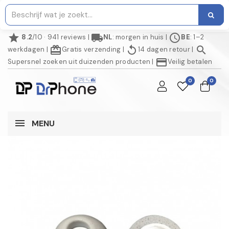
star
local_shipping
schedule
8.2
/10 · 941 reviews
|
NL
: morgen in huis
|
BE
: 1–2
redeem
replay
search
werkdagen
|
Gratis verzending
|
14 dagen retour
|
credit_card
Supersnel zoeken uit duizenden producten
|
Veilig betalen
0
0
MENU
NIET OP VOORRAAD