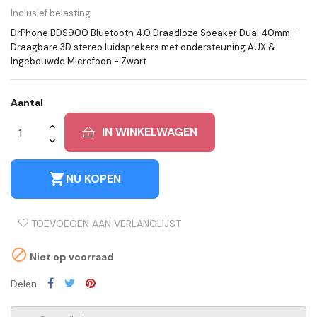
Inclusief belasting
DrPhone BDS900 Bluetooth 4.0 Draadloze Speaker Dual 40mm -
Draagbare 3D stereo luidsprekers met ondersteuning AUX &
Ingebouwde Microfoon - Zwart
Aantal
IN WINKELWAGEN
shopping_cart
NU KOPEN
TOEVOEGEN AAN VERLANGLIJST

Niet op voorraad
Delen