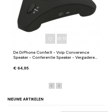
NKELWAGEN
TOEVOEGEN AAN WINKE
De DrPhone ConferX - Voip Converence
Speaker - Conferentie Speaker - Vergaderen
- Hi-Fi Versterker - Ruisonderdrukking -
Zwart
€ 64,95
NIEUWE ARTIKELEN