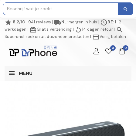
star
local_shipping
schedule
8.2
/10 · 941 reviews
|
NL
: morgen in huis
|
BE
: 1–2
redeem
replay
search
werkdagen
|
Gratis verzending
|
14 dagen retour
|
credit_card
Supersnel zoeken uit duizenden producten
|
Veilig betalen
0
0
MENU
NIET OP VOORRAAD