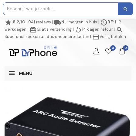
star
local_shipping
schedule
8.2
/10 · 941 reviews
|
NL
: morgen in huis
|
BE
: 1–2
redeem
replay
search
werkdagen
|
Gratis verzending
|
14 dagen retour
|
credit_card
Supersnel zoeken uit duizenden producten
|
Veilig betalen
0
0
MENU
NIET OP VOORRAAD