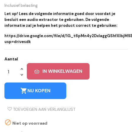
Inclusief belasting
Let op! Lees de volgende informatie goed door voordat je
besluit een audio extractor te gebruiken. De volgende
informatie zal je helpen het product correct te gebruiken:
https://drive.google.com/file/d/1G_t6pMn4y2DxlaggGShfXlbjM
usp=drivesdk
Aantal
IN WINKELWAGEN
shopping_cart
NU KOPEN
TOEVOEGEN AAN VERLANGLIJST

Niet op voorraad