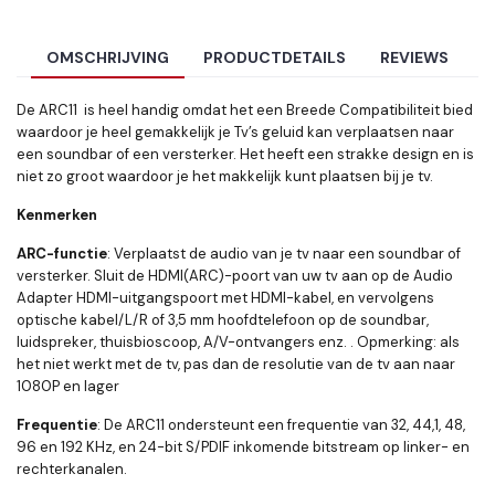
OMSCHRIJVING
PRODUCTDETAILS
REVIEWS
De ARC11 is heel handig omdat het een Breede Compatibiliteit bied
waardoor je heel gemakkelijk je Tv’s geluid kan verplaatsen naar
een soundbar of een versterker. Het heeft een strakke design en is
niet zo groot waardoor je het makkelijk kunt plaatsen bij je tv.
Kenmerken
ARC-functie
: Verplaatst de audio van je tv naar een soundbar of
versterker. Sluit de HDMI(ARC)-poort van uw tv aan op de Audio
Adapter HDMI-uitgangspoort met HDMI-kabel, en vervolgens
optische kabel/L/R of 3,5 mm hoofdtelefoon op de soundbar,
luidspreker, thuisbioscoop, A/V-ontvangers enz. . Opmerking: als
het niet werkt met de tv, pas dan de resolutie van de tv aan naar
1080P en lager
Frequentie
: De ARC11 ondersteunt een frequentie van 32, 44,1, 48,
96 en 192 KHz, en 24-bit S/PDIF inkomende bitstream op linker- en
rechterkanalen.