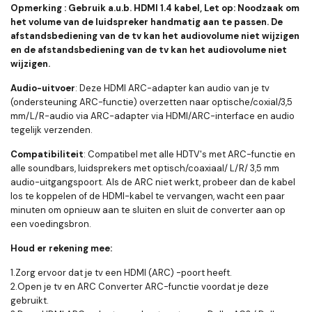
Opmerking : Gebruik a.u.b. HDMI 1.4 kabel, Let op: Noodzaak om
het volume van de luidspreker handmatig aan te passen. De
afstandsbediening van de tv kan het audiovolume niet wijzigen
en de afstandsbediening van de tv kan het audiovolume niet
wijzigen.
Audio-uitvoer
: Deze HDMI ARC-adapter kan audio van je tv
(ondersteuning ARC-functie) overzetten naar optische/coxial/3,5
mm/L/R-audio via ARC-adapter via HDMI/ARC-interface en audio
tegelijk verzenden.
Compatibiliteit
: Compatibel met alle HDTV's met ARC-functie en
alle soundbars, luidsprekers met optisch/coaxiaal/ L/R/ 3,5 mm
audio-uitgangspoort. Als de ARC niet werkt, probeer dan de kabel
los te koppelen of de HDMI-kabel te vervangen, wacht een paar
minuten om opnieuw aan te sluiten en sluit de converter aan op
een voedingsbron.
Houd er rekening mee:
1.Zorg ervoor dat je tv een HDMI (ARC) -poort heeft.
2.Open je tv en ARC Converter ARC-functie voordat je deze
gebruikt.