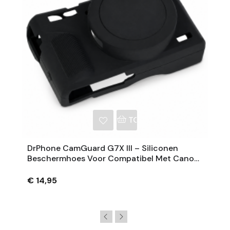
NKELWAGEN
TOEVOEGEN AAN WINKE
DrPhone CamGuard G7X III – Siliconen
Beschermhoes Voor Compatibel Met Canon
PowerShot G7 X Mark III – Extra Grip – Zwart
€ 14,95