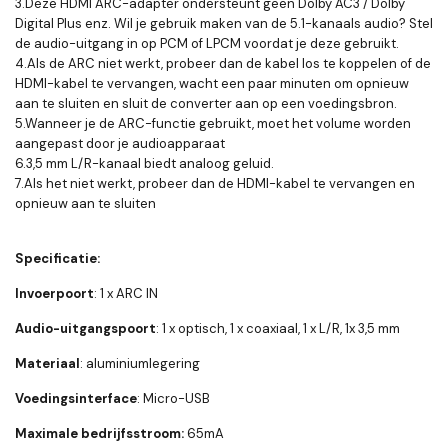
3.Deze HDMI ARC-adapter ondersteunt geen Dolby AC3 / Dolby
Digital Plus enz. Wil je gebruik maken van de 5.1-kanaals audio? Stel
de audio-uitgang in op PCM of LPCM voordat je deze gebruikt.
4.Als de ARC niet werkt, probeer dan de kabel los te koppelen of de
HDMI-kabel te vervangen, wacht een paar minuten om opnieuw
aan te sluiten en sluit de converter aan op een voedingsbron.
5.Wanneer je de ARC-functie gebruikt, moet het volume worden
aangepast door je audioapparaat
6.3,5 mm L/R-kanaal biedt analoog geluid.
7.Als het niet werkt, probeer dan de HDMI-kabel te vervangen en
opnieuw aan te sluiten
Specificatie:
Invoerpoort
: 1 x ARC IN
Audio-uitgangspoort
: 1 x optisch, 1 x coaxiaal, 1 x L/R, 1x 3,5 mm
Materiaal
: aluminiumlegering
Voedingsinterface
: Micro-USB
Maximale bedrijfsstroom:
65mA