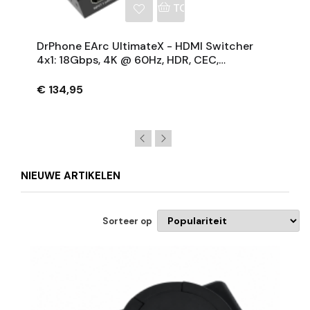
NKELWAGEN
TOEVOEGEN AAN WINKE
DrPhone EArc UltimateX - HDMI Switcher
4x1: 18Gbps, 4K @ 60Hz, HDR, CEC,
ARC/eARC - ATMOS - O.a. Voor SONOS En
BOSE Soundbars
€ 134,95
NIEUWE ARTIKELEN
Sorteer op