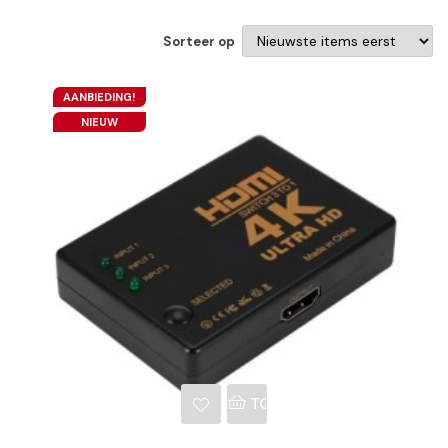
Sorteer op
NKELWAGEN
AANBIEDING!
NIEUW
TOEVOEGEN AAN WINKE