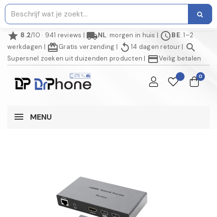
star
local_shipping
schedule
8.2
/10 · 941 reviews
|
NL
: morgen in huis
|
BE
: 1–2
redeem
replay
search
werkdagen
|
Gratis verzending
|
14 dagen retour
|
credit_card
Supersnel zoeken uit duizenden producten
|
Veilig betalen
0
MENU
AANBIEDING!
-€ 5,00