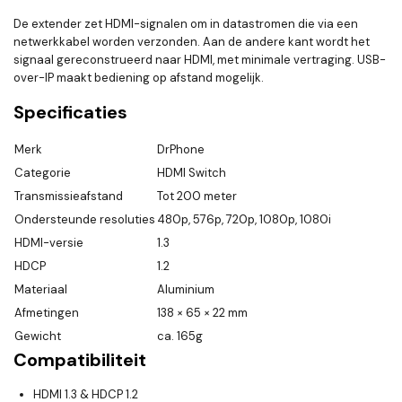
De extender zet HDMI-signalen om in datastromen die via een
netwerkkabel worden verzonden. Aan de andere kant wordt het
signaal gereconstrueerd naar HDMI, met minimale vertraging. USB-
over-IP maakt bediening op afstand mogelijk.
Specificaties
Merk
DrPhone
Categorie
HDMI Switch
Transmissieafstand
Tot 200 meter
Ondersteunde resoluties
480p, 576p, 720p, 1080p, 1080i
HDMI-versie
1.3
HDCP
1.2
Materiaal
Aluminium
Afmetingen
138 × 65 × 22 mm
Gewicht
ca. 165g
Compatibiliteit
HDMI 1.3 & HDCP 1.2