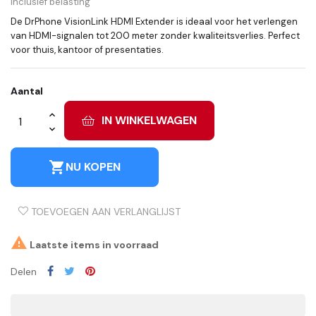
Inclusief belasting
De DrPhone VisionLink HDMI Extender is ideaal voor het verlengen
van HDMI-signalen tot 200 meter zonder kwaliteitsverlies. Perfect
voor thuis, kantoor of presentaties.
Aantal
IN WINKELWAGEN
shopping_cart
NU KOPEN
TOEVOEGEN AAN VERLANGLIJST

Laatste items in voorraad
Delen