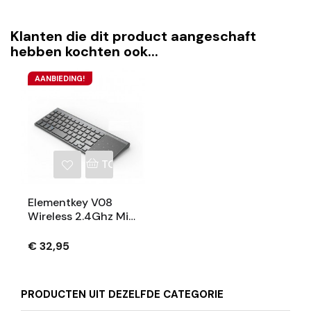
Klanten die dit product aangeschaft
hebben kochten ook...
AANBIEDING!
TOEVOEGEN AAN WINKELWAGEN
Elementkey V08
Wireless 2.4Ghz Mini
USB Toetsenbord &
Digitale Touchpad –
€ 32,95
Keyboard & Muis –
Multimedia Toetsen
- Scissor Toetsen
PRODUCTEN UIT DEZELFDE CATEGORIE