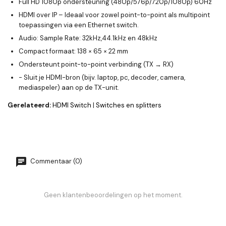
Full HD 1080p ondersteuning (480p/576p/720p/1080p) 60Hz
HDMI over IP – Ideaal voor zowel point-to-point als multipoint
toepassingen via een Ethernet switch.
Audio: Sample Rate: 32kHz,44.1kHz en 48kHz
Compact formaat: 138 × 65 × 22 mm
Ondersteunt point-to-point verbinding (TX → RX)
- Sluit je HDMI-bron (bijv. laptop, pc, decoder, camera,
mediaspeler) aan op de TX-unit.
Gerelateerd:
HDMI Switch
|
Switches en splitters
Commentaar (0)
Geen klantenbeoordelingen op het moment.