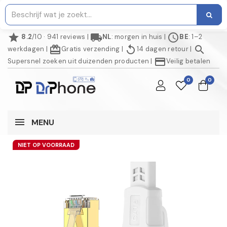
star
local_shipping
schedule
8.2
/10 · 941 reviews
|
NL
: morgen in huis
|
BE
: 1–2
redeem
replay
search
werkdagen
|
Gratis verzending
|
14 dagen retour
|
credit_card
Supersnel zoeken uit duizenden producten
|
Veilig betalen
0
0
MENU
NIET OP VOORRAAD