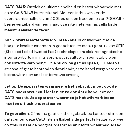
CAT8 RJ45:
Ontdek de ultieme snelheid en betrouwbaarheid met
onze Cat8 RJ45 internetkabel. Met een indrukwekkende
overdrachtssnelheid van 40Gbps en een frequentie van 2000Mhz
ben je verzekerd van een naadloze internetervaring, zelfs bij de
meest veeleisende taken.
Anti-interferentieontwerp
: Deze kabel is ontworpen met de
hoogste kwaliteitsnormen in gedachten en maakt gebruik van SFTP
(Shielded Foiled Twisted Pair) technologie om elektromagnetische
interferentie te minimaliseren, wat resulteert in een stabiele en
consistente verbinding. Of je nu online games speelt, HD-video's
streamt of grote bestanden downloadt, deze kabel zorgt voor een
betrouwbare en snelle internetverbinding.
Let op: De apparaten waarmee je het gebruikt moet ook de
CAT8 ondersteunen. Het is niet zo dat deze kabel het een
CAT8 maakt. Je apparaten waarmee je het wilt verbinden
moeten dit ook ondersteunen
.
Te gebruiken:
Of het nu gaat om thuisgebruik, op kantoor of in een
datacenter, deze Cat8 internetkabel is de perfecte keuze voor wie
op zoek is naar de hoogste prestaties en betrouwbaarheid. Maak