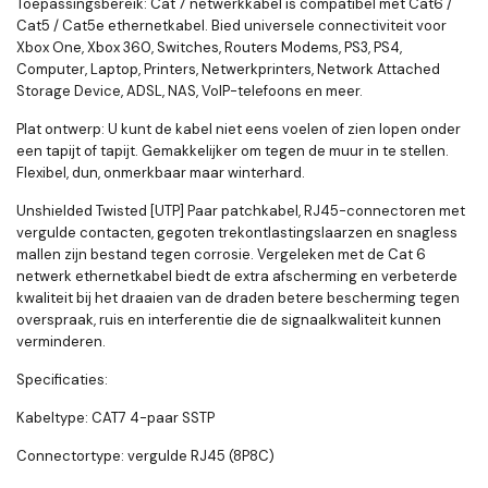
Toepassingsbereik: Cat 7 netwerkkabel is compatibel met Cat6 /
Cat5 / Cat5e ethernetkabel. Bied universele connectiviteit voor
Xbox One, Xbox 360, Switches, Routers Modems, PS3, PS4,
Computer, Laptop, Printers, Netwerkprinters, Network Attached
Storage Device, ADSL, NAS, VoIP-telefoons en meer.
Plat ontwerp: U kunt de kabel niet eens voelen of zien lopen onder
een tapijt of tapijt. Gemakkelijker om tegen de muur in te stellen.
Flexibel, dun, onmerkbaar maar winterhard.
Unshielded Twisted [UTP] Paar patchkabel, RJ45-connectoren met
vergulde contacten, gegoten trekontlastingslaarzen en snagless
mallen zijn bestand tegen corrosie. Vergeleken met de Cat 6
netwerk ethernetkabel biedt de extra afscherming en verbeterde
kwaliteit bij het draaien van de draden betere bescherming tegen
overspraak, ruis en interferentie die de signaalkwaliteit kunnen
verminderen.
Specificaties:
Kabeltype: CAT7 4-paar SSTP
Connectortype: vergulde RJ45 (8P8C)