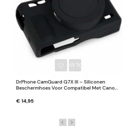
NKELWAGEN
TOEVOEGEN AAN WINKE
DrPhone CamGuard G7X III – Siliconen
Beschermhoes Voor Compatibel Met Canon
PowerShot G7 X Mark III – Extra Grip – Zwart
€ 14,95