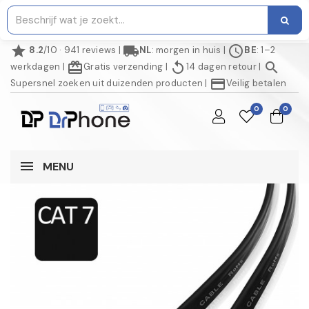
star
local_shipping
schedule
8.2
/10 · 941 reviews
|
NL
: morgen in huis
|
BE
: 1–2
redeem
replay
search
werkdagen
|
Gratis verzending
|
14 dagen retour
|
credit_card
Supersnel zoeken uit duizenden producten
|
Veilig betalen
0
0
MENU