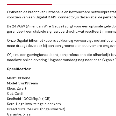
Ontketen de kracht van ultrasnelle en betrouwbare netwerkpresta
voorzien van een Gigabit RJ45-connector, is deze kabel de perfec
De 24 AGW (American Wire Gauge) zorgt voor een optimale geleidba
garandeert een stabiele signaaloverdracht, wat resulteert in minimal
Onze Gigabit Ethernet kabel is vakkundig vervaardigd met milieuvr
maar draagt deze ook bij aan een groenere en duurzamere omgevin
Of je nu een gamingfanaat bent, een professional die afhankelijk is 
naadloze online ervaring. Upgrade vandaag nog naar onze Gigabit Et
Specificaties:
Merk: DrPhone
Model: SwiftStream
Kleur: Zwart
Cat: Cat6
Snelheid: 1000Mbp/s (1GB)
Kern: Hoge kwaliteit geleider kern
Draad dikte: 24AWG (hoge kwaliteit)
Garantie: 5 jaar