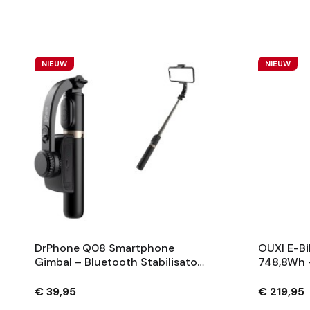
NIEUW
NIEUW
DrPhone Q08 Smartphone
OUXI E-Bi
Gimbal – Bluetooth Stabilisator
748,8Wh 
Met Tripod En 360° Rotatie -
Fietsaccu
Zwart
Sleutels 
€ 39,95
€ 219,95