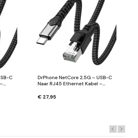
USB-C
DrPhone NetCore 2.5G – USB-C
 –
Naar RJ45 Ethernet Kabel –
ylon –
2.5Gbps – Plug & Play – Nylon –
1.2m - Zwart
€ 27,95