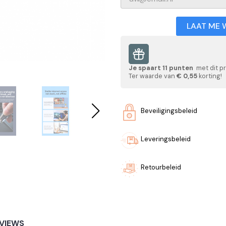
LAAT ME 
Je spaart
11
punten
met dit p
Ter waarde van
€ 0,55
korting!
Beveiligingsbeleid
Leveringsbeleid
Retourbeleid
VIEWS