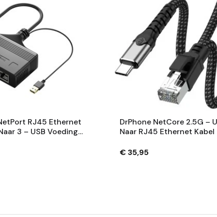
etPort RJ45 Ethernet
DrPhone NetCore 2.5G – 
1 Naar 3 – USB Voeding
Naar RJ45 Ethernet Kabel
s – Ethernet Adapter
2.5Gbps – Plug & Play – N
hernet Kabels
2m - Zwart
€ 35,95