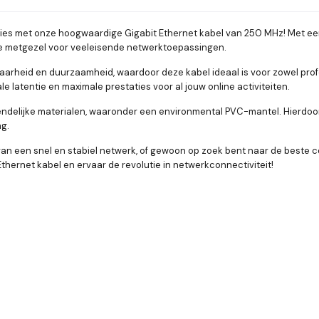
ties met onze hoogwaardige Gigabit Ethernet kabel van 250 MHz! Met 
te metgezel voor veeleisende netwerktoepassingen.
arheid en duurzaamheid, waardoor deze kabel ideaal is voor zowel prof
e latentie en maximale prestaties voor al jouw online activiteiten.
iendelijke materialen, waaronder een environmental PVC-mantel. Hierdoor
g.
van een snel en stabiel netwerk, of gewoon op zoek bent naar de beste co
hernet kabel en ervaar de revolutie in netwerkconnectiviteit!