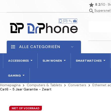
star
8.2
/10 · 
search
Supersnel
ALLE CATEGORIEËN
ACCESSOIRES
SLIM WONEN
SMARTWATCHES
GAMING
Homepagina
Computers & Tablets
Converters
Ethernet a
Cat6 - 5 Jaar Garantie - Zwart
NIET OP VOORRAAD