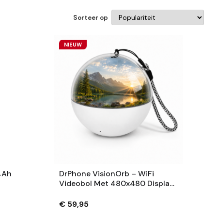
Sorteer op
NIEUW
4Ah
DrPhone VisionOrb – WiFi
Videobol Met 480x480 Display
– Foto, Video En Audio – 100MB
– USB-C – Wit
€ 59,95