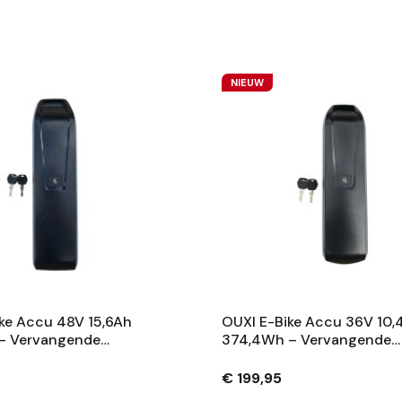
NIEUW
ke Accu 48V 15,6Ah
OUXI E-Bike Accu 36V 10,
– Vervangende
374,4Wh – Vervangende
 Met Slot En 2
Fietsaccu Met Slot En 2
– Zwart
Sleutels – Zwart
€ 199,95