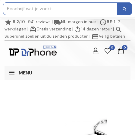
star
local_shipping
schedule
8.2
/10 · 941 reviews
|
NL
: morgen in huis
|
BE
: 1–2
redeem
replay
search
werkdagen
|
Gratis verzending
|
14 dagen retour
|
credit_card
Supersnel zoeken uit duizenden producten
|
Veilig betalen
0
0
MENU