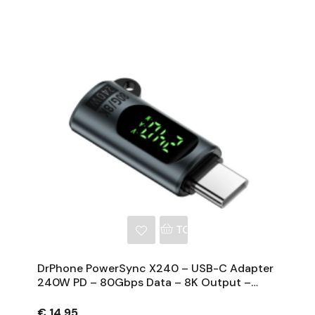
NKELWAGEN
TOEVOEGEN AAN WINKE
DrPhone PowerSync X240 – USB-C Adapter
240W PD – 80Gbps Data – 8K Output –
Digitaal Display – Aluminium OTG Adapter
€ 14,95