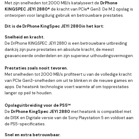
Met zijn snelheden tot 2000 MB/s katalyseert de
DrPhone
KINGSPEC JEYI 2880
® de kracht van PCIe® Gen3. De M.2 opslag is
ontworpen voor langdurig gebruik en betrouwbare prestaties.
Dit is de DrPhone KingSpec JEYI 2880
in het kort:
Snelheid en kracht.
De DrPhone KINGSPEC JEYI 2880 is een betrouwbare uitbreiding
dankzij zijn pure prestaties en absolute kracht, de meest
geavanceerde onderdelen en zijn superieur uithoudingsvermogen.
Prestaties zoals nooit tevoren.
Met snelheden tot 2000 MB/s profiteert u van de volledige kracht
van PCIe Gen3-snelheden om uit te blinken in de nieuwe games en
apps. De heatsink technologie voert warmte af om topprestaties
langer op peil te houden.
Opslaguitbreiding voor de PS5™
De
DrPhone KingSpec JEYI 2880
met heatsink is compatibel met
de DISK en Digitale versie van de Sony Playstation 5 en voldoet aan
de PS5-specificaties.
Snel en extra betrouwbaar.