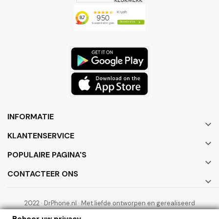
INFORMATIE

KLANTENSERVICE

POPULAIRE PAGINA'S

CONTACTEER ONS

2022 · DrPhone.nl · Met liefde ontworpen en gerealiseerd
door ElectronicWorks B.V.