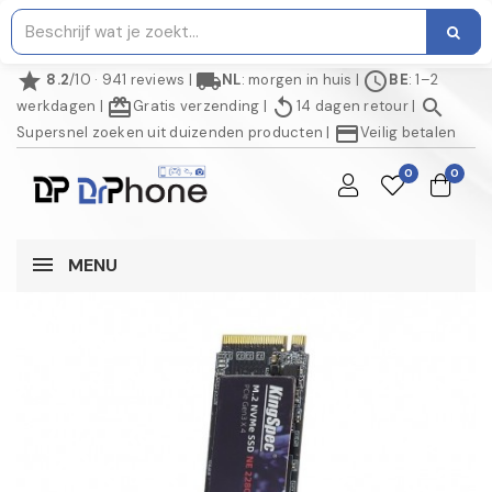
star
local_shipping
schedule
8.2
/10 · 941 reviews
|
NL
: morgen in huis
|
BE
: 1–2
redeem
replay
search
werkdagen
|
Gratis verzending
|
14 dagen retour
|
credit_card
Supersnel zoeken uit duizenden producten
|
Veilig betalen
0
0
MENU
NIET OP VOORRAAD