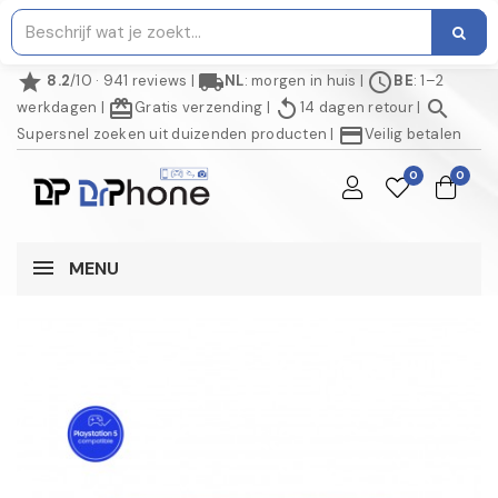
star
local_shipping
schedule
8.2
/10 · 941 reviews
|
NL
: morgen in huis
|
BE
: 1–2
redeem
replay
search
werkdagen
|
Gratis verzending
|
14 dagen retour
|
credit_card
Supersnel zoeken uit duizenden producten
|
Veilig betalen
0
0
MENU
NIET OP VOORRAAD