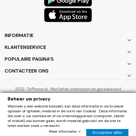
INFORMATIE

KLANTENSERVICE

POPULAIRE PAGINA'S

CONTACTEER ONS

2022 · DrPhone.nl · Met liefde ontworpen en gerealiseerd
door ElectronicWorks B.V.
Beheer uw privacy
Wanneer u een website bezoekt, kan deze informatie in uw browser
opslaan of ophalen, meestal in de vorm van 'cookies '. Deze informatie,
die over u, uw voorkeuren of uw internetapparaat (computer, tablet
of mobiel) zou kunnen gaan, wordt meestal gebruikt om de site te
laten werken zoals u verwacht.
0
Herroepen
Meer informatie
Accepteer alles