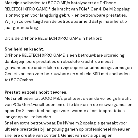
Met zijn snelheden tot 5000 MB/s katalyseert de DrPhone
RELETECH XPRO GAME ® de kracht van PCIe® Gen4. De M.2 opslag
is ontworpen voor langdurig gebruik en betrouwbare prestaties.
Wij zijn zo overtuigd van de betrouwbaarheid dat je maar liefst 5
jaar garantie krijgt.
Dit is de DrPhone RELETECH XPRO GAME
in het kort:
Snelheid en kracht.
DrPhone RELETECH XPRO GAME is een betrouwbare uitbreiding
dankzij zijn pure prestaties en absolute kracht, de meest
geavanceerde onderdelen en zijn superieur uithoudingsvermogen.
Geniet van een zeer betrouwbare en stabiele SSD met snelheden
tot 5000mbps.
Prestaties zoals nooit tevoren.
Met snelheden tot 5000 MB/s profiteert u van de volledige kracht
van PCIe Gen4-snelheden om uit te blinken in de nieuwe games en
apps. De Slimme technologie voert warmte af om topprestaties
langer op peil te houden.
Snel en extra betrouwbaar.
De NVme m.2 opslag is gemaakt voor
ultieme prestaties bij langdurig gamen op professioneel niveau en
snellere creatie van content. Geniet van extra opslag en