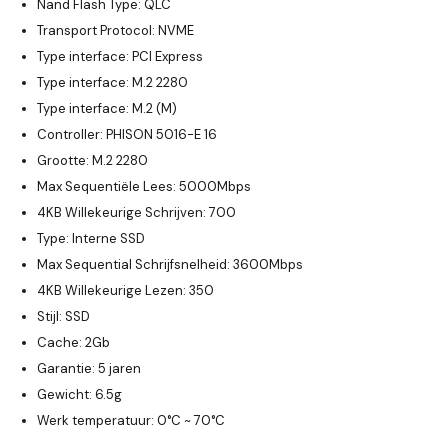
Nand Flash Type:
QLC
Transport Protocol:
NVME
Type interface:
PCI Express
Type interface:
M.2 2280
Type interface:
M.2 (M)
Controller:
PHISON 5016-E 16
Grootte:
M.2 2280
Max Sequentiële Lees:
5000Mbps
4KB Willekeurige Schrijven:
700
Type:
Interne SSD
Max Sequential Schrijfsnelheid:
3600Mbps
4KB Willekeurige Lezen:
350
Stijl:
SSD
Cache:
2Gb
Garantie:
5 jaren
Gewicht:
6.5g
Werk temperatuur:
0°C ~ 70°C