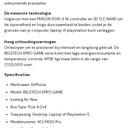
uitmuntende prestaties.
De nieuwste technologie.
Uitgerust met een PHISON 5016-E 16 controller en 3D TLC NAND om
de topsnelheid en hoge duurzaamheid te bieden, zodat je de
grenzen van je computer, laptop of playstation kunt verleggen.
Hoog uithoudingsvermogen.
Ontworpen om te presteren bij intensief en langdurig gebruik. De
RELETECH XPRO GAME serie komt met lage energieconsumptie en
temperatuur controle.
MTBF ligt maar liefst in de range van
1,700,000 uren.
Specificaties:
Merknaam: DrPhone
Model: RELETECH XPRO GAME
koeling fin:
Nee
Bus Type:
Pcie 4.0x4
Toepassing:
Desktop, Laptop of Playstation 5
Modelnummer:
M.2 P400 Pro