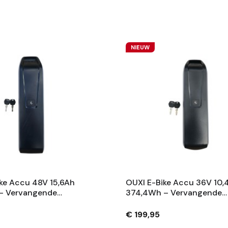
NIEUW
ke Accu 48V 15,6Ah
OUXI E-Bike Accu 36V 10,
– Vervangende
374,4Wh – Vervangende
 Met Slot En 2
Fietsaccu Met Slot En 2
– Zwart
Sleutels – Zwart
€ 199,95