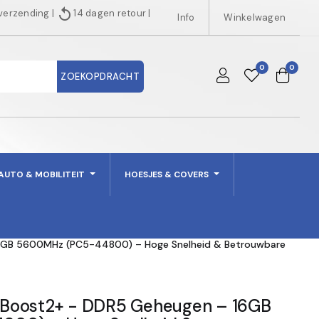
replay
 verzending
|
14 dagen retour
|
Info
Winkelwagen
0
0
ZOEKOPDRACHT
AUTO & MOBILITEIT
HOESJES & COVERS
6GB 5600MHz (PC5-44800) – Hoge Snelheid & Betrouwbare
Boost2+ - DDR5 Geheugen – 16GB