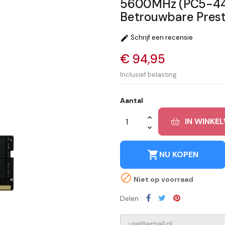
5600MHz (PC5-448
Betrouwbare Presta
Schrijf een recensie

€ 94,95
Inclusief belasting
Aantal
IN WINKE
shopping_cart
NU KOPEN

Niet op voorraad
Delen