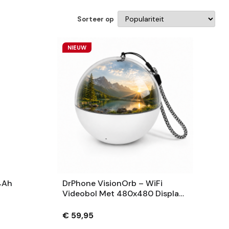
Sorteer op
NIEUW
4Ah
DrPhone VisionOrb – WiFi
Videobol Met 480x480 Display
– Foto, Video En Audio – 100MB
– USB-C – Wit
€ 59,95