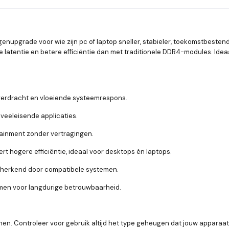
enupgrade voor wie zijn pc of laptop sneller, stabieler, toekomstbesten
 latentie en betere efficiëntie dan met traditionele DDR4-modules. Ide
overdracht en vloeiende systeemrespons.
veeleisende applicaties.
ainment zonder vertragingen.
t hogere efficiëntie, ideaal voor desktops én laptops.
t herkend door compatibele systemen.
en voor langdurige betrouwbaarheid.
n. Controleer voor gebruik altijd het type geheugen dat jouw apparaat