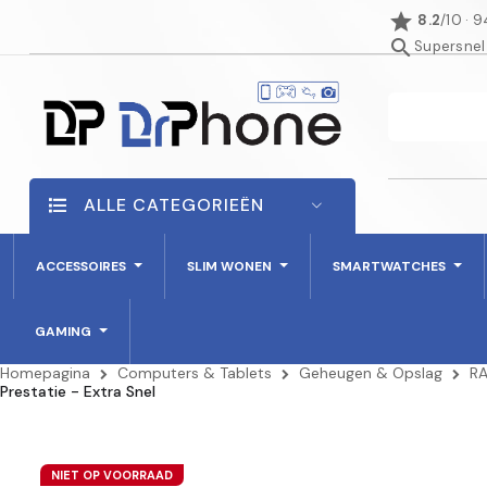
star
8.2
/10 · 
search
Supersnel
ALLE CATEGORIEËN
ACCESSOIRES
SLIM WONEN
SMARTWATCHES
GAMING
Homepagina
Computers & Tablets
Geheugen & Opslag
R
Prestatie - Extra Snel
NIET OP VOORRAAD