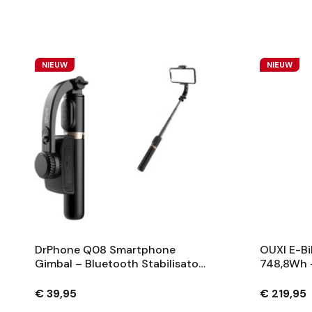
NIEUW
NIEUW
DrPhone Q08 Smartphone
OUXI E-Bi
Gimbal – Bluetooth Stabilisator
748,8Wh 
Met Tripod En 360° Rotatie -
Fietsaccu
Zwart
Sleutels 
€ 39,95
€ 219,95