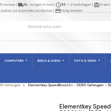
local_shipping
schedule
redeem
941 reviews
|
NL
: morgen in huis
|
BE
: 1–2 werkdagen
|
Gratis
credit_card
 zoeken uit duizenden producten
|
Veilig betalen
COMPUTERS
BEELD & AUDIO
FOTO & VIDEO
AM Geheugen
Elementkey SpeedBoost2+ - DDR5 Geheugen – 1
Elementkey Speed