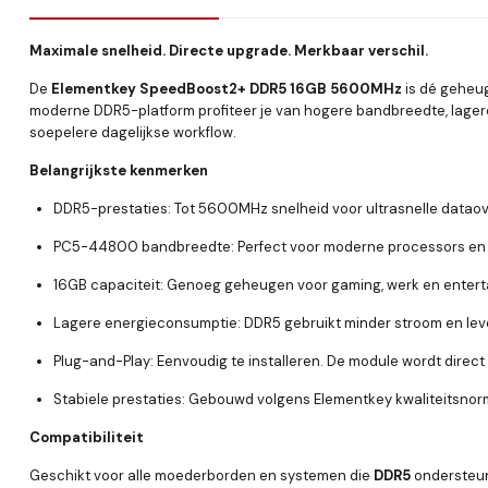
Maximale snelheid. Directe upgrade. Merkbaar verschil.
De
Elementkey SpeedBoost2+ DDR5 16GB 5600MHz
is dé geheug
moderne DDR5-platform profiteer je van hogere bandbreedte, lagere
soepelere dagelijkse workflow.
Belangrijkste kenmerken
DDR5-prestaties:
Tot
5600MHz
snelheid voor ultrasnelle data
PC5-44800 bandbreedte:
Perfect voor moderne processors en 
16GB capaciteit:
Genoeg geheugen voor gaming, werk en entert
Lagere energieconsumptie:
DDR5 gebruikt minder stroom en lever
Plug-and-Play:
Eenvoudig te installeren. De module wordt direc
Stabiele prestaties:
Gebouwd volgens Elementkey kwaliteitsnorm
Compatibiliteit
Geschikt voor alle moederborden en systemen die
DDR5
ondersteune