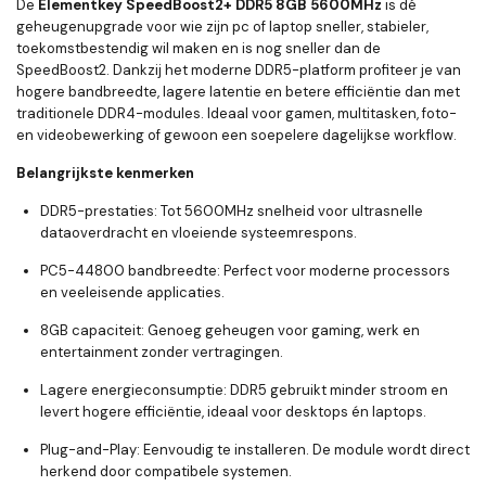
De
Elementkey SpeedBoost2+ DDR5 8GB 5600MHz
is dé
geheugenupgrade voor wie zijn pc of laptop sneller, stabieler,
toekomstbestendig wil maken en is nog sneller dan de
SpeedBoost2. Dankzij het moderne DDR5-platform profiteer je van
hogere bandbreedte, lagere latentie en betere efficiëntie dan met
traditionele DDR4-modules. Ideaal voor gamen, multitasken, foto-
en videobewerking of gewoon een soepelere dagelijkse workflow.
Belangrijkste kenmerken
DDR5-prestaties:
Tot
5600MHz
snelheid voor ultrasnelle
dataoverdracht en vloeiende systeemrespons.
PC5-44800 bandbreedte:
Perfect voor moderne processors
en veeleisende applicaties.
8GB capaciteit:
Genoeg geheugen voor gaming, werk en
entertainment zonder vertragingen.
Lagere energieconsumptie:
DDR5 gebruikt minder stroom en
levert hogere efficiëntie, ideaal voor desktops én laptops.
Plug-and-Play:
Eenvoudig te installeren. De module wordt direct
herkend door compatibele systemen.