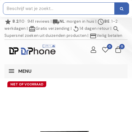
star
local_shipping
schedule
8.2
/10 · 941 reviews
|
NL
: morgen in huis
|
BE
: 1–2
redeem
replay
search
werkdagen
|
Gratis verzending
|
14 dagen retour
|
credit_card
Supersnel zoeken uit duizenden producten
|
Veilig betalen
0
0
MENU
NIET OP VOORRAAD