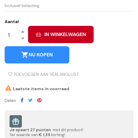
Inclusief belasting
Aantal
IN WINKELWAGEN
shopping_cart
NU KOPEN
TOEVOEGEN AAN VERLANGLIJST

Laatste items in voorraad
Delen
Je spaart
27
punten
met dit product!
Ter waarde van
€ 1,35
korting!