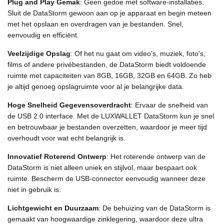
Plug and Play Gemak
: Geen gedoe met software-installaties.
Sluit de DataStorm gewoon aan op je apparaat en begin meteen
met het opslaan en overdragen van je bestanden. Snel,
eenvoudig en efficiënt.
Veelzijdige Opslag
: Of het nu gaat om video's, muziek, foto's,
films of andere privébestanden, de DataStorm biedt voldoende
ruimte met capaciteiten van 8GB, 16GB, 32GB en 64GB. Zo heb
je altijd genoeg opslagruimte voor al je belangrijke data.
Hoge Snelheid Gegevensoverdracht
: Ervaar de snelheid van
de USB 2.0 interface. Met de LUXWALLET DataStorm kun je snel
en betrouwbaar je bestanden overzetten, waardoor je meer tijd
overhoudt voor wat echt belangrijk is.
Innovatief Roterend Ontwerp
: Het roterende ontwerp van de
DataStorm is niet alleen uniek en stijlvol, maar bespaart ook
ruimte. Bescherm de USB-connector eenvoudig wanneer deze
niet in gebruik is.
Lichtgewicht en Duurzaam
: De behuizing van de DataStorm is
gemaakt van hoogwaardige zinklegering, waardoor deze ultra