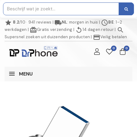
star
local_shipping
schedule
8.2
/10 · 941 reviews
|
NL
: morgen in huis
|
BE
: 1–2
redeem
replay
search
werkdagen
|
Gratis verzending
|
14 dagen retour
|
credit_card
Supersnel zoeken uit duizenden producten
|
Veilig betalen
0
0
MENU