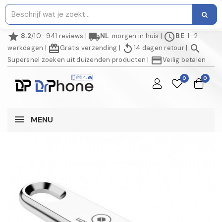
star
local_shipping
schedule
8.2
/10 · 941 reviews
|
NL
: morgen in huis
|
BE
: 1–2
redeem
replay
search
werkdagen
|
Gratis verzending
|
14 dagen retour
|
credit_card
Supersnel zoeken uit duizenden producten
|
Veilig betalen
0
0
MENU
NIET OP VOORRAAD