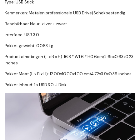
Type: USB Stick
Kenmerken: Metalen professionele USB Drive(Schokbestendig_
Beschikbaar kleur: zilver + zwart
Interface: USB 3.0
Pakket gewicht: 0.063 kg
Product afmetingen (L x B x H): l6.8 * W1.6 * H0.6cm/2.65x0.63x0.23
inches
Pakket Maat (L x B x H): 12.00x10.00x1.00 cm/4.72x3.9x0.39 inches
Pakket Inhoud: 1 x USB 3.0 U Disk