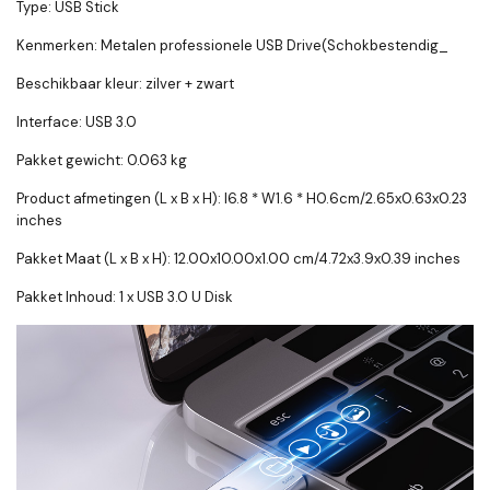
Type: USB Stick
Kenmerken: Metalen professionele USB Drive(Schokbestendig_
Beschikbaar kleur: zilver + zwart
Interface: USB 3.0
Pakket gewicht: 0.063 kg
Product afmetingen (L x B x H): l6.8 * W1.6 * H0.6cm/2.65x0.63x0.23
inches
Pakket Maat (L x B x H): 12.00x10.00x1.00 cm/4.72x3.9x0.39 inches
Pakket Inhoud: 1 x USB 3.0 U Disk