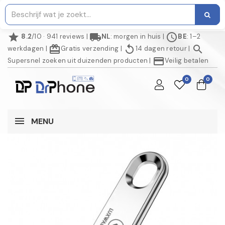
star
local_shipping
schedule
8.2
/10 · 941 reviews
|
NL
: morgen in huis
|
BE
: 1–2
redeem
replay
search
werkdagen
|
Gratis verzending
|
14 dagen retour
|
credit_card
Supersnel zoeken uit duizenden producten
|
Veilig betalen
0
0
MENU
NIET OP VOORRAAD