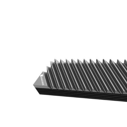
-€ 5,00
NIET OP VOORRAAD