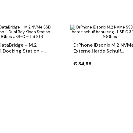
ataBridge – M.2
DrPhone IDsonix M.2 NVM
 Docking Station –
Externe Harde Schuif
Kloon Station – Clone
Behuizing- USB C 3.2 Gen
SB-C – Tot 8TB
10Gbps
€ 34,95