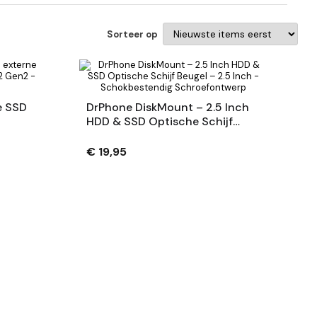
Sorteer op
e SSD
DrPhone DiskMount – 2.5 Inch
HDD & SSD Optische Schijf
2 -
Beugel – 2.5 Inch -
Schokbestendig
€ 19,95
Schroefontwerp