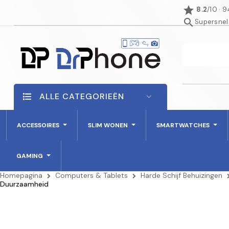
star
8.2
/10 · 
search
Supersnel
ALLE CATEGORIEËN
ACCESSOIRES
SLIM WONEN
SMARTWATCHES
GAMING
Homepagina
Computers & Tablets
Harde Schijf Behuizingen
Duurzaamheid
AANBIEDING!