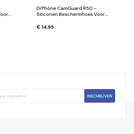
–
DrPhone CamGuard R50 –
Voor
Siliconen Beschermhoes Voor
nstax
Canon EOS R50 –
En
Krasbestendige Camera Case
€ 14,95
Met Extra Grip – Zwart
INSCHRIJVEN