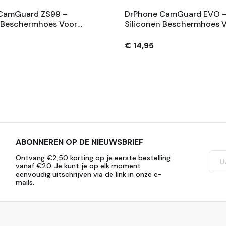
CamGuard ZS99 –
DrPhone CamGuard EVO 
n Beschermhoes Voor
Siliconen Beschermhoes 
 Lumix ZS99 –
Compatibel Met Fujifilm I
orberend –
Mini Evo – Krasbestendig 
€ 14,95
ndig – Extra
Extra
ABONNEREN OP DE NIEUWSBRIEF
Ontvang €2,50 korting op je eerste bestelling
vanaf €20. Je kunt je op elk moment
eenvoudig uitschrijven via de link in onze e-
mails.