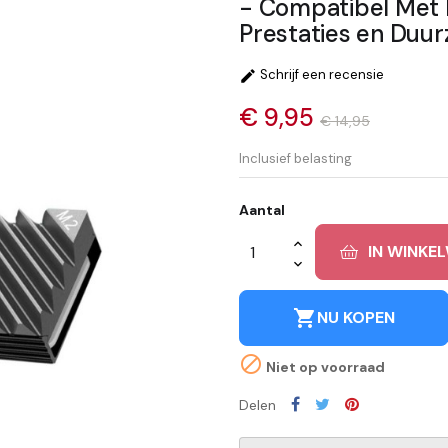
- Compatibel Met 
Prestaties en Duu
Schrijf een recensie

€ 9,95
€ 14,95
Inclusief belasting
Aantal
IN WINKE
shopping_cart
NU KOPEN

Niet op voorraad
Delen