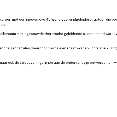
orpen met een innovatieve 45° geneigde windgeleiderstructuur, die perf
ies.
oellichaam met ingebouwde thermische geleidende siliconen pad wordt w
anode zandstralen, waardoor corrosie en roest worden voorkomen. Dit 
maar ook de streepvormige lijnen aan de onderkant zijn ontworpen om war