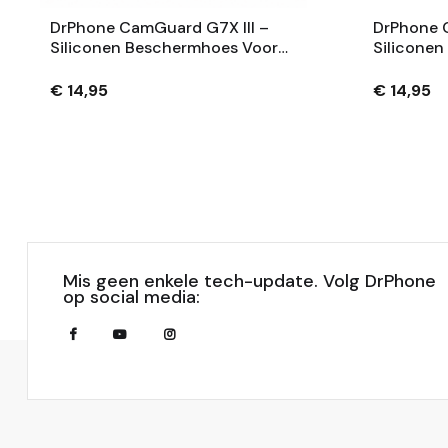
DrPhone CamGuard G7X III –
DrPhone 
Siliconen Beschermhoes Voor
Silicone
Compatibel Met Canon
Panasonic
PowerShot G7 X Mark III – Extra
Schokabs
€ 14,95
€ 14,95
Grip – Zwart
Krasbeste
Mis geen enkele tech-update. Volg DrPhone
op social media: