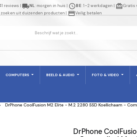
local_shipping
schedule
redeem
941 reviews
|
NL
: morgen in huis
|
BE
: 1–2 werkdagen
|
Gratis
credit_card
 zoeken uit duizenden producten
|
Veilig betalen
COMPUTERS
BEELD & AUDIO
FOTO & VIDEO
DrPhone CoolFusion M2 Elite - M.2 2280 SSD Koellichaam - Com
DrPhone CoolFusio