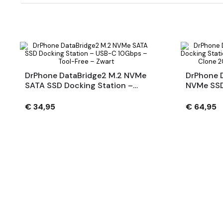
DrPhone DataBridge2 M.2 NVMe
DrPhone D
SATA SSD Docking Station –
NVMe SSD
USB-C 10Gbps – Tool-Free –
Dual Bay 
Zwart
20Gbps U
€ 34,95
€ 64,95