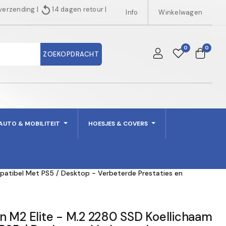
replay
 verzending
|
14 dagen retour
|
Info
Winkelwagen
0
0
ZOEKOPDRACHT
AUTO & MOBILITEIT
HOESJES & COVERS
patibel Met PS5 / Desktop - Verbeterde Prestaties en
n M2 Elite - M.2 2280 SSD Koellichaam