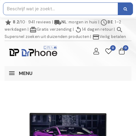
star
local_shipping
schedule
8.2
/10 · 941 reviews
|
NL
: morgen in huis
|
BE
: 1–2
redeem
replay
search
werkdagen
|
Gratis verzending
|
14 dagen retour
|
credit_card
Supersnel zoeken uit duizenden producten
|
Veilig betalen
0
0
MENU