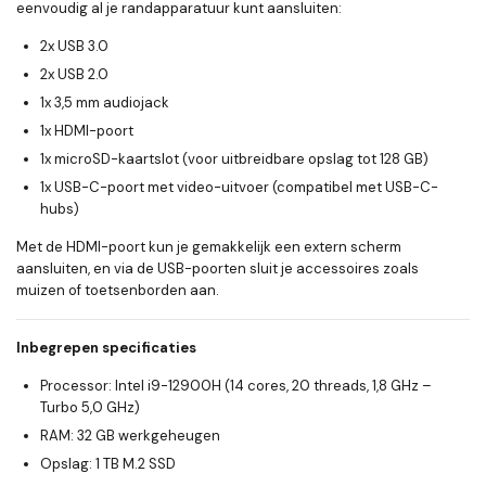
eenvoudig al je randapparatuur kunt aansluiten:
2x USB 3.0
2x USB 2.0
1x 3,5 mm audiojack
1x HDMI-poort
1x microSD-kaartslot (voor uitbreidbare opslag tot 128 GB)
1x USB-C-poort met video-uitvoer (compatibel met USB-C-
hubs)
Met de HDMI-poort kun je gemakkelijk een extern scherm
aansluiten, en via de USB-poorten sluit je accessoires zoals
muizen of toetsenborden aan.
Inbegrepen specificaties
Processor
: Intel i9-12900H (14 cores, 20 threads, 1,8 GHz –
Turbo 5,0 GHz)
RAM
: 32 GB werkgeheugen
Opslag
: 1 TB M.2 SSD