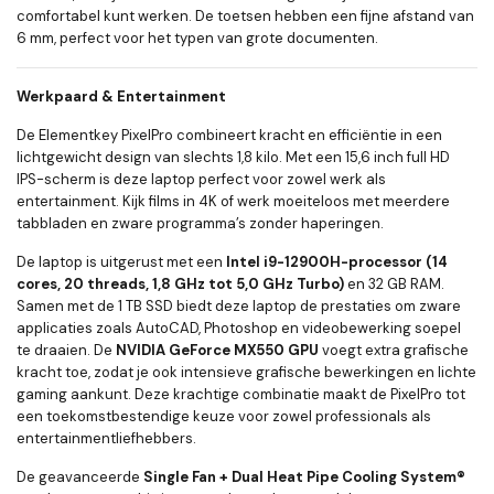
comfortabel kunt werken. De toetsen hebben een fijne afstand van
6 mm, perfect voor het typen van grote documenten.
Werkpaard & Entertainment
De Elementkey PixelPro combineert kracht en efficiëntie in een
lichtgewicht design van slechts 1,8 kilo. Met een 15,6 inch full HD
IPS-scherm is deze laptop perfect voor zowel werk als
entertainment. Kijk films in 4K of werk moeiteloos met meerdere
tabbladen en zware programma’s zonder haperingen.
De laptop is uitgerust met een
Intel i9-12900H-processor (14
cores, 20 threads, 1,8 GHz tot 5,0 GHz Turbo)
en 32 GB RAM.
Samen met de 1 TB SSD biedt deze laptop de prestaties om zware
applicaties zoals AutoCAD, Photoshop en videobewerking soepel
te draaien. De
NVIDIA GeForce MX550 GPU
voegt extra grafische
kracht toe, zodat je ook intensieve grafische bewerkingen en lichte
gaming aankunt. Deze krachtige combinatie maakt de PixelPro tot
een toekomstbestendige keuze voor zowel professionals als
entertainmentliefhebbers.
De geavanceerde
Single Fan + Dual Heat Pipe Cooling System®