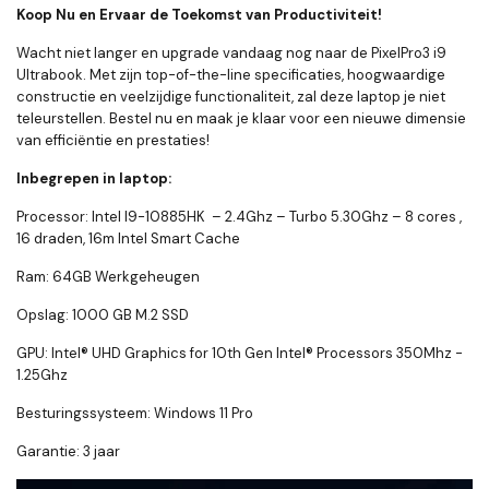
Koop Nu en Ervaar de Toekomst van Productiviteit!
Wacht niet langer en upgrade vandaag nog naar de PixelPro3 i9
Ultrabook. Met zijn top-of-the-line specificaties, hoogwaardige
constructie en veelzijdige functionaliteit, zal deze laptop je niet
teleurstellen. Bestel nu en maak je klaar voor een nieuwe dimensie
van efficiëntie en prestaties!
Inbegrepen in laptop:
Processor: Intel I9-10885HK – 2.4Ghz – Turbo 5.30Ghz – 8 cores ,
16 draden, 16m Intel Smart Cache
Ram: 64GB Werkgeheugen
Opslag: 1000 GB M.2 SSD
GPU: Intel® UHD Graphics for 10th Gen Intel® Processors 350Mhz -
1.25Ghz
Besturingssysteem: Windows 11 Pro
Garantie: 3 jaar