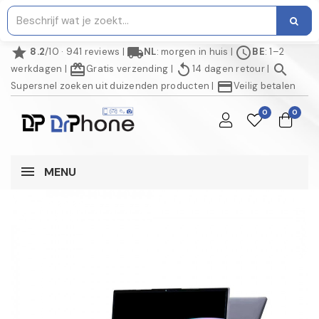
star
local_shipping
schedule
8.2
/10 · 941 reviews
|
NL
: morgen in huis
|
BE
: 1–2
redeem
replay
search
werkdagen
|
Gratis verzending
|
14 dagen retour
|
credit_card
Supersnel zoeken uit duizenden producten
|
Veilig betalen
0
0
MENU
NIET OP VOORRAAD