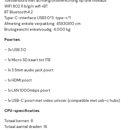
Toetsenbord met achtergrondverlichting op drie niveaus
WIFI 802.11 b/g/n wifi +BT
BT Bluetooth4.2
Type-C-interface USB3.0*3. type-c*1
Afmeting enkele verpakking: 45X30X10 cm
Brutogewicht enkelvoudig: 4.000 kg
Poorten:
– 3x USB 3.0
– 1x Micro SD kaart tot 1TB
– 1x 3.5mm audio jack poort
– 1x HDMI poort
– 1x LAN 1000mbps poort
– 1x USB-C poort met video uitvoer (compatible met usb-c hubs)
CPU-specificaties
Totaal kernen: 8
Totaal aantal draden: 16