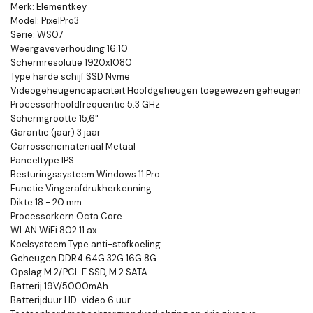
Merk: Elementkey
Model: PixelPro3
Serie: WS07
Weergaveverhouding 16:10
Schermresolutie 1920x1080
Type harde schijf SSD Nvme
Videogeheugencapaciteit Hoofdgeheugen toegewezen geheugen
Processorhoofdfrequentie 5.3 GHz
Schermgrootte 15,6"
Garantie (jaar) 3 jaar
Carrosseriemateriaal Metaal
Paneeltype IPS
Besturingssysteem Windows 11 Pro
Functie Vingerafdrukherkenning
Dikte 18 - 20 mm
Processorkern Octa Core
WLAN WiFi 802.11 ax
Koelsysteem Type anti-stofkoeling
Geheugen DDR4 64G 32G 16G 8G
Opslag M.2/PCI-E SSD, M.2 SATA
Batterij 19V/5000mAh
Batterijduur HD-video 6 uur