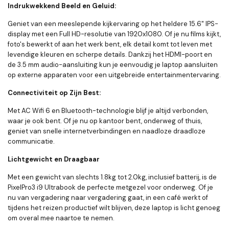
Indrukwekkend Beeld en Geluid:
Geniet van een meeslepende kijkervaring op het heldere 15.6" IPS-
display met een Full HD-resolutie van 1920x1080. Of je nu films kijkt,
foto's bewerkt of aan het werk bent, elk detail komt tot leven met
levendige kleuren en scherpe details. Dankzij het HDMI-poort en
de 3.5 mm audio-aansluiting kun je eenvoudig je laptop aansluiten
op externe apparaten voor een uitgebreide entertainmentervaring.
Connectiviteit op Zijn Best:
Met AC Wifi 6 en Bluetooth-technologie blijf je altijd verbonden,
waar je ook bent. Of je nu op kantoor bent, onderweg of thuis,
geniet van snelle internetverbindingen en naadloze draadloze
communicatie.
Lichtgewicht en Draagbaar
Met een gewicht van slechts 1.8kg tot 2.0kg, inclusief batterij, is de
PixelPro3 i9 Ultrabook de perfecte metgezel voor onderweg. Of je
nu van vergadering naar vergadering gaat, in een café werkt of
tijdens het reizen productief wilt blijven, deze laptop is licht genoeg
om overal mee naartoe te nemen.