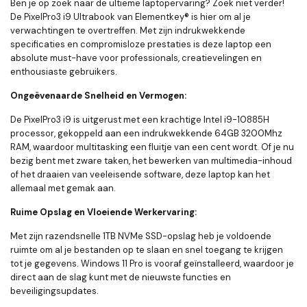
Ben je op zoek naar de ultieme laptopervaring? Zoek niet verder!
De PixelPro3 i9 Ultrabook van Elementkey® is hier om al je
verwachtingen te overtreffen. Met zijn indrukwekkende
specificaties en compromisloze prestaties is deze laptop een
absolute must-have voor professionals, creatievelingen en
enthousiaste gebruikers.
Ongeëvenaarde Snelheid en Vermogen:
De PixelPro3 i9 is uitgerust met een krachtige Intel i9-10885H
processor, gekoppeld aan een indrukwekkende 64GB 3200Mhz
RAM, waardoor multitasking een fluitje van een cent wordt. Of je nu
bezig bent met zware taken, het bewerken van multimedia-inhoud
of het draaien van veeleisende software, deze laptop kan het
allemaal met gemak aan.
Ruime Opslag en Vloeiende Werkervaring:
Met zijn razendsnelle 1TB NVMe SSD-opslag heb je voldoende
ruimte om al je bestanden op te slaan en snel toegang te krijgen
tot je gegevens. Windows 11 Pro is vooraf geïnstalleerd, waardoor je
direct aan de slag kunt met de nieuwste functies en
beveiligingsupdates.