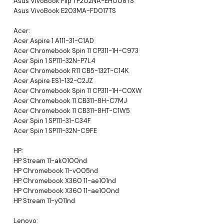
Asus VivoBook Flip TP202NA-EH008TS
Asus VivoBook E203MA-FD017TS
Acer:
Acer Aspire 1 A111-31-C1AD
Acer Chromebook Spin 11 CP311-1H-C973
Acer Spin 1 SP111-32N-P7L4
Acer Chromebook R11 CB5-132T-C14K
Acer Aspire ES1-132-C2JZ
Acer Chromebook Spin 11 CP311-1H-C0XW
Acer Chromebook 11 CB311-8H-C7MJ
Acer Chromebook 11 CB311-8HT-C1W5
Acer Spin 1 SP111-31-C34F
Acer Spin 1 SP111-32N-C9FE
HP:
HP Stream 11-ak0100nd
HP Chromebook 11-v005nd
HP Chromebook X360 11-ae101nd
HP Chromebook X360 11-ae100nd
HP Stream 11-y011nd
Lenovo: