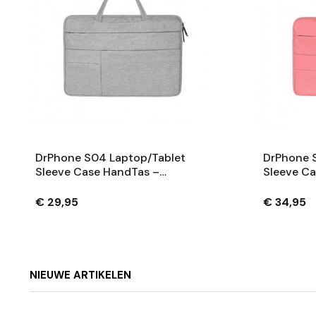
DrPhone S04 Laptop/Tablet
DrPhone 
Sleeve Case HandTas –
Sleeve Ca
Waterafstotend – Meerdere
Waterafs
Zakken - Geschikt Tot 15 Inch –
Zakken - 
€ 29,95
€ 34,95
Grijs
Roze
NIEUWE ARTIKELEN