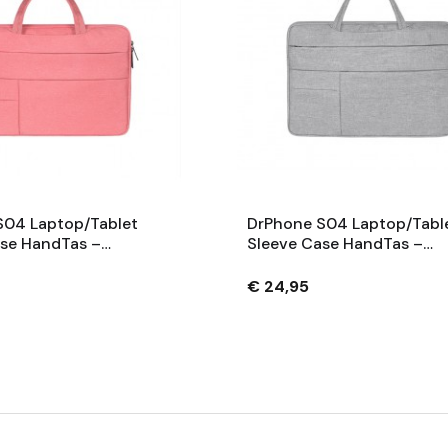
S04 Laptop/Tablet
DrPhone S04 Laptop/Tabl
se HandTas –
Sleeve Case HandTas –
totend – Meerdere
Waterafstotend – Meerde
Geschikt Tot 13 Inch –
Zakken - Geschikt Tot 11 I
€ 24,95
Grijs