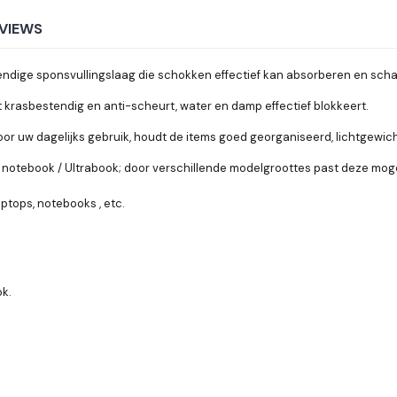
VIEWS
endige sponsvullingslaag die schokken effectief kan absorberen en sch
krasbestendig en anti-scheurt, water en damp effectief blokkeert.
or uw dagelijks gebruik, houdt de items goed georganiseerd, lichtgewicht 
 notebook / Ultrabook; door verschillende modelgroottes past deze mogel
ptops, notebooks , etc.
ok.