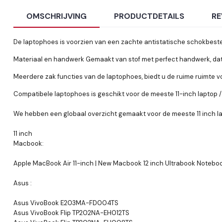
OMSCHRIJVING
PRODUCTDETAILS
RE
De laptophoes is voorzien van een zachte antistatische schokbest
Materiaal en handwerk Gemaakt van stof met perfect handwerk, dat 
Meerdere zak functies van de laptophoes, biedt u de ruime ruimte vo
Compatibele laptophoes is geschikt voor de meeste 11-inch laptop /
We hebben een globaal overzicht gemaakt voor de meeste 11 inch la
11 inch
Macbook:
Apple MacBook Air 11-inch | New Macbook 12 inch Ultrabook Notebo
Asus :
Asus VivoBook E203MA-FD004TS
Asus VivoBook Flip TP202NA-EH012TS