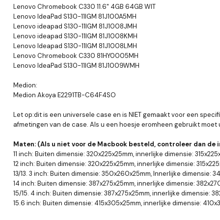
Lenovo Chromebook C330 11.6" 4GB 64GB WIT
Lenovo IdeaPad S130-11IGM 81J100A5MH
Lenovo ideapad S130-11IGM 81J1008JMH
Lenovo ideapad S130-11IGM 81J1008KMH
Lenovo Ideapad S130-11IGM 81J1008LMH
Lenovo Chromebook C330 81HY0005MH
Lenovo IdeaPad S130-11IGM 81J1009WMH
Medion:
Medion Akoya E2291TB-C64F4SO
Let op:dit is een universele case en is NIET gemaakt voor een speci
afmetingen van de case. Als u een hoesje eromheen gebruikt moet u
Maten: (Als u niet voor de Macbook besteld, controleer dan de i
11 inch: Buiten dimensie: 320x225x25mm, innerlijke dimensie: 315x22
12 inch: Buiten dimensie: 320x225x25mm, innerlijke dimensie: 315x2
13/13. 3 inch: Buiten dimensie: 350x260x25mm
, Innerlijke dimensie:
14 inch: Buiten dimensie: 387x275x25mm, innerlijke dimensie: 382x
15/15. 4 inch: Buiten dimensie: 387x275x25mm, innerlijke dimensie:
15.6 inch:
Buiten
dimensie: 415x305x25mm, innerlijke dimensie: 41