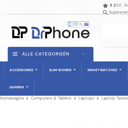
star
8.2
/10 · 
search
Supersnel
ALLE CATEGORIEËN
ACCESSOIRES
SLIM WONEN
SMARTWATCHES
GAMING
Homepagina
Computers & Tablets
Laptops
Laptop Tasse
NIET OP VOORRAAD