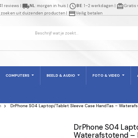
local_shipping
schedule
redeem
941 reviews
|
NL
: morgen in huis
|
BE
: 1–2 werkdagen
|
Gratis
credit_card
 zoeken uit duizenden producten
|
Veilig betalen
COMPUTERS
BEELD & AUDIO
FOTO & VIDEO
n
DrPhone S04 Laptop/Tablet Sleeve Case HandTas – Waterafsto
DrPhone S04 Lapto
Waterafstotend – M