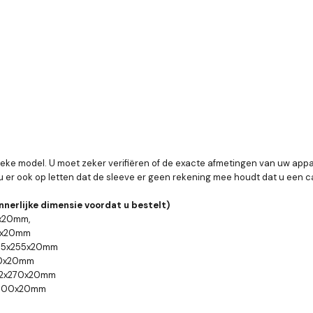
fieke model.
U moet zeker verifiëren of de exacte afmetingen van uw appa
 er ook op letten dat de sleeve er geen rekening mee houdt dat u een 
nnerlijke dimensie voordat u bestelt)
5x20mm,
25x20mm
 345x255x20mm
270x20mm
 382x270x20mm
0x300x20mm