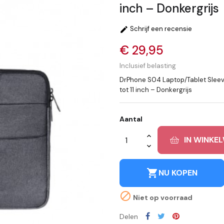
inch – Donkergrijs
Schrijf een recensie

€ 29,95
Inclusief belasting
DrPhone S04 Laptop/Tablet Slee
tot 11 inch – Donkergrijs
Aantal
IN WINKE
shopping_cart
NU KOPEN

Niet op voorraad
Delen