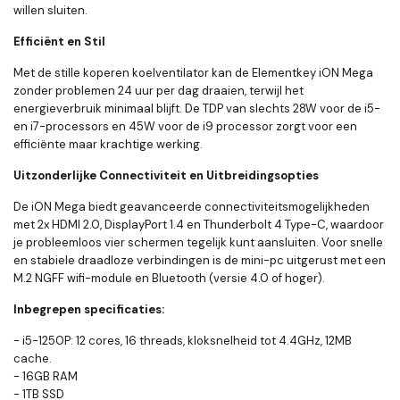
willen sluiten.
Efficiënt en Stil
Met de stille koperen koelventilator kan de Elementkey iON Mega
zonder problemen 24 uur per dag draaien, terwijl het
energieverbruik minimaal blijft. De TDP van slechts 28W voor de i5-
en i7-processors en 45W voor de i9 processor zorgt voor een
efficiënte maar krachtige werking.
Uitzonderlijke Connectiviteit en Uitbreidingsopties
De iON Mega biedt geavanceerde connectiviteitsmogelijkheden
met 2x HDMI 2.0, DisplayPort 1.4 en Thunderbolt 4 Type-C, waardoor
je probleemloos vier schermen tegelijk kunt aansluiten. Voor snelle
en stabiele draadloze verbindingen is de mini-pc uitgerust met een
M.2 NGFF wifi-module en Bluetooth (versie 4.0 of hoger).
Inbegrepen specificaties:
- i5-1250P: 12 cores, 16 threads, kloksnelheid tot 4.4GHz, 12MB
cache.
- 16GB RAM
- 1TB SSD