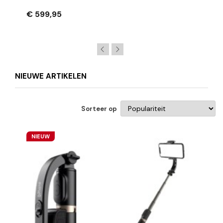
16GB RAM Samsung 512GB SSD - Windows
11 PRO
€ 599,95
NIEUWE ARTIKELEN
Sorteer op
NIEUW