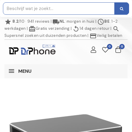
star
local_shipping
schedule
8.2
/10 · 941 reviews
|
NL
: morgen in huis
|
BE
: 1–2
redeem
replay
search
werkdagen
|
Gratis verzending
|
14 dagen retour
|
credit_card
Supersnel zoeken uit duizenden producten
|
Veilig betalen
0
0
MENU
NIET OP VOORRAAD