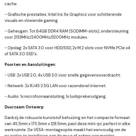
cache.
- Grafische prestaties: Intel Iris Xe Graphics voor schitterende
visuals en vloeiende gaming.
- Geheugen: Tot 64GB DDR4 RAM (SODIMM-slots), ondersteuning
voor 2133MHz/2400MHz/3200MHz modules.
- Opslag: 2x SATA 3.0 voor HDD/SSD, 2x M.2 slots voor NVMe PCIe x4
of SATA 3.0 SSD's.
Poorten en Aansluitingen:
- USB: 2x USB 2.0, 4x USB 3.0 voor snelle gegevensoverdracht.
- Netwerk: 2x RJ45 2.5G LAN voor razendsnel internet.
- Audio: 1x microfoonaansluiting, 1x luidsprekeruitgang.
Duurzaam Ontwerp
Dankzij de robuuste kunststof behuizing en het compacte formaat
van 45.5mm x 175.5mm x 128.5mm, past deze mini-pc perfect in elke
werkruimte. De VESA-montageoptie maakt het eenvoudig om de
pc netjes te installeren aan de muur of achter een monitor.