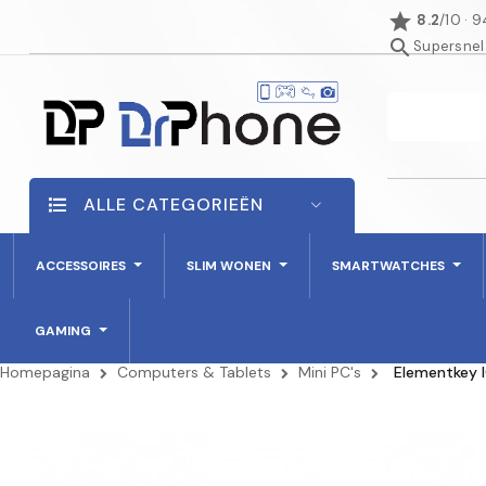
star
8.2
/10 · 
search
Supersnel
ALLE CATEGORIEËN
ACCESSOIRES
SLIM WONEN
SMARTWATCHES
GAMING
Homepagina
Computers & Tablets
Mini PC's
Elementkey I