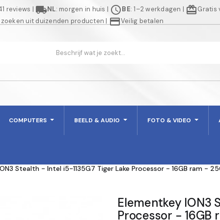
local_shipping
schedule
redeem
941 reviews
|
NL
: morgen in huis
|
BE
: 1–2 werkdagen
|
Gratis
credit_card
 zoeken uit duizenden producten
|
Veilig betalen
COMPUTERS
BEELD & AUDIO
FOTO & VIDEO
ON3 Stealth - Intel i5-1135G7 Tiger Lake Processor - 16GB ram - 2
Elementkey ION3 St
Processor - 16GB 