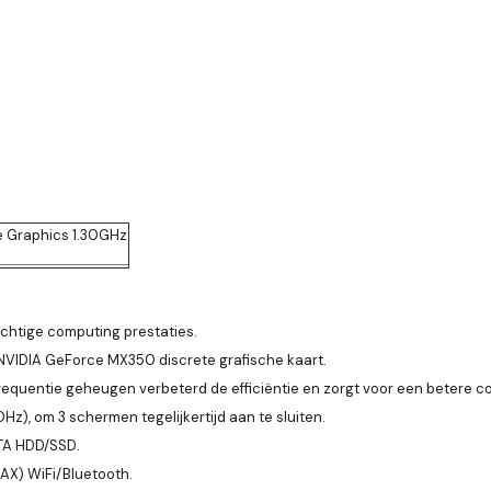
 Xe Graphics 1.30GHz
chtige computing prestaties.
t NVIDIA GeForce MX350 discrete grafische kaart.
equentie geheugen verbeterd de efficiëntie en zorgt voor een betere c
z), om 3 schermen tegelijkertijd aan te sluiten.
ATA HDD/SSD.
X) WiFi/Bluetooth.