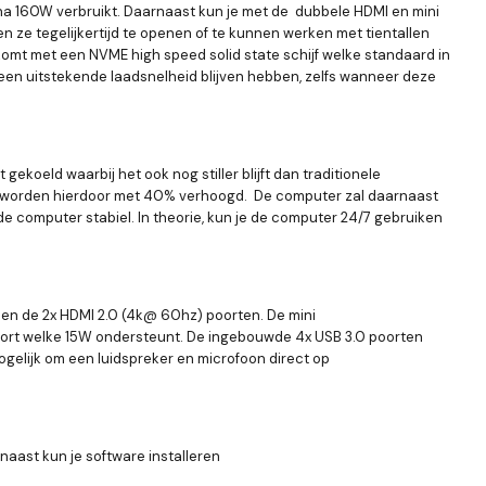
jna 160W verbruikt. Daarnaast kun je met de dubbele HDMI en mini
 ze tegelijkertijd te openen of te kunnen werken met tientallen
omt met een NVME high speed solid state schijf welke standaard in
een uitstekende laadsnelheid blijven hebben, zelfs wanneer deze
ekoeld waarbij het ook nog stiller blijft dan traditionele
ies worden hierdoor met 40% verhoogd. De computer zal daarnaast
e computer stabiel. In theorie, kun je de computer 24/7 gebruiken
 en de 2x HDMI 2.0 (4k@ 60hz) poorten. De mini
oort welke 15W ondersteunt. De ingebouwde 4x USB 3.0 poorten
gelijk om een luidspreker en microfoon direct op
naast kun je software installeren