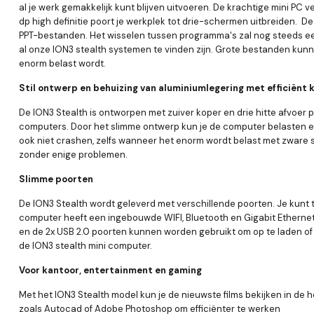
al je werk gemakkelijk kunt blijven uitvoeren. De krachtige mini P
dp high definitie poort je werkplek tot drie-schermen uitbreiden. 
PPT-bestanden. Het wisselen tussen programma's zal nog steeds een
al onze ION3 stealth systemen te vinden zijn. Grote bestanden kun
enorm belast wordt.
Stil ontwerp en behuizing van aluminiumlegering met efficiënt 
De ION3 Stealth is ontworpen met zuiver koper en drie hitte afvoer p
computers. Door het slimme ontwerp kun je de computer belasten e
ook niet crashen, zelfs wanneer het enorm wordt belast met zware s
zonder enige problemen.
Slimme poorten
De ION3 Stealth wordt geleverd met verschillende poorten. Je kunt
computer heeft een ingebouwde WIFI, Bluetooth en Gigabit Etherne
en de 2x USB 2.0 poorten kunnen worden gebruikt om op te laden of
de ION3 stealth mini computer.
Voor kantoor, entertainment en gaming
Met het ION3 Stealth model kun je de nieuwste films bekijken in de 
zoals Autocad of Adobe Photoshop om efficiënter te werken