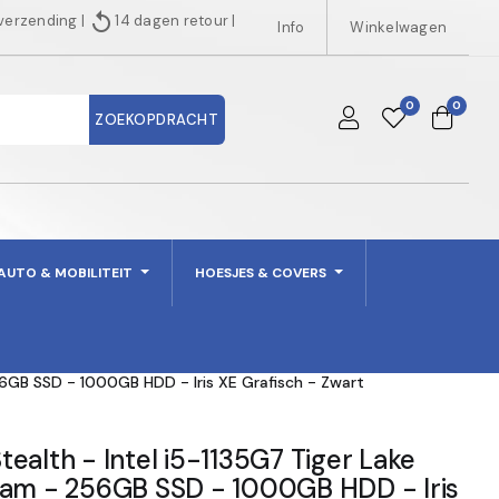
replay
 verzending
|
14 dagen retour
|
Info
Winkelwagen
0
0
ZOEKOPDRACHT
AUTO & MOBILITEIT
HOESJES & COVERS
56GB SSD - 1000GB HDD - Iris XE Grafisch - Zwart
ealth - Intel i5-1135G7 Tiger Lake
ram - 256GB SSD - 1000GB HDD - Iris