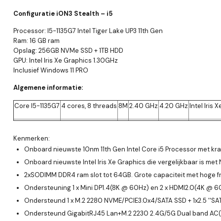
Configuratie iON3 Stealth – i5
Processor: I5-1135G7 Intel Tiger Lake UP3 11th Gen
Ram: 16 GB ram
Opslag: 256GB NVMe SSD + 1TB HDD
GPU: Intel Iris Xe Graphics 1.30GHz
Inclusief Windows 11 PRO
Algemene informatie:
Core I5-1135G7
4 cores, 8 threads
8M
2.40 GHz
4.20 GHz
Intel Iris
Kenmerken:
Onboard nieuwste 10nm 11th Gen Intel Core i5 Processor met kra
Onboard nieuwste Intel Iris Xe Graphics die vergelijkbaar is me
2xSODIMM DDR4 ram slot tot 64GB. Grote capaciteit met hoge fr
Ondersteuning 1 x Mini DP1.4(8K @ 60Hz) en 2 x HDMI2.0(4K @ 60H
Ondersteund 1 x M.2 2280 NVME/PCIE3.0x4/SATA SSD + 1x2.5 ''S
Ondersteund GigabitRJ45 Lan+M.2 2230 2.4G/5G Dual band AC(A