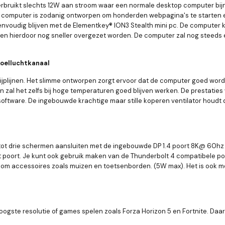
C verbruikt slechts 12W aan stroom waar een normale desktop computer bi
De computer is zodanig ontworpen om honderden webpagina's te starten en
voudig blijven met de Elementkey® ION3 Stealth mini pc. De computer k
nen hierdoor nog sneller overgezet worden. De computer zal nog steeds 
koelluchtkanaal
ijplijnen. Het slimme ontworpen zorgt ervoor dat de computer goed wordt g
n zal het zelfs bij hoge temperaturen goed blijven werken. De prestat
oftware. De ingebouwde krachtige maar stille koperen ventilator houdt d
 tot drie schermen aansluiten met de ingebouwde DP 1.4 poort 8K@ 60hz
t poort. Je kunt ook gebruik maken van de Thunderbolt 4 compatibele p
 om accessoires zoals muizen en toetsenborden. (5W max). Het is ook mo
hoogste resolutie of games spelen zoals Forza Horizon 5 en Fortnite. Daar