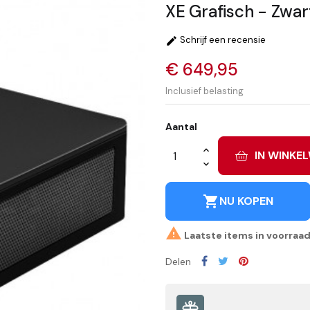
XE Grafisch - Zwar
Schrijf een recensie

€ 649,95
Inclusief belasting
Aantal
IN WINKE
shopping_cart
NU KOPEN

Laatste items in voorraa
Delen