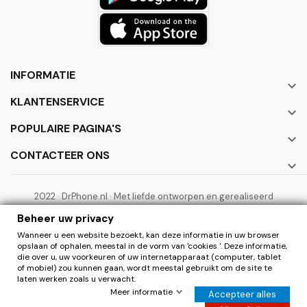
INFORMATIE

KLANTENSERVICE

POPULAIRE PAGINA'S

CONTACTEER ONS

2022 · DrPhone.nl · Met liefde ontworpen en gerealiseerd
door ElectronicWorks B.V.
Beheer uw privacy
Wanneer u een website bezoekt, kan deze informatie in uw browser
opslaan of ophalen, meestal in de vorm van 'cookies '. Deze informatie,
die over u, uw voorkeuren of uw internetapparaat (computer, tablet
of mobiel) zou kunnen gaan, wordt meestal gebruikt om de site te
laten werken zoals u verwacht.
0
Herroepen
Meer informatie
Accepteer alles