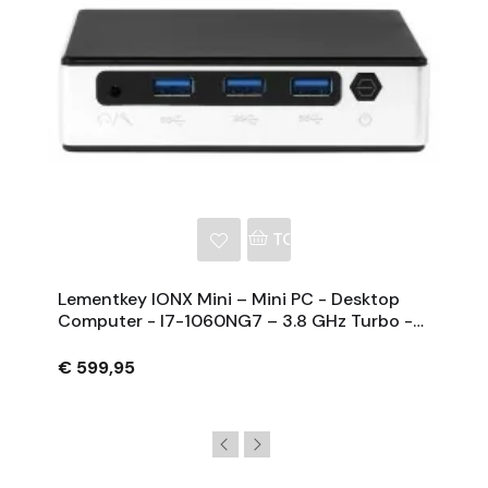
NKELWAGEN
TOEVOEGEN AAN WINKE
Lementkey IONX Mini – Mini PC - Desktop
Computer - I7-1060NG7 – 3.8 GHz Turbo -
16GB RAM Samsung 512GB SSD - Windows
11 PRO
€ 599,95