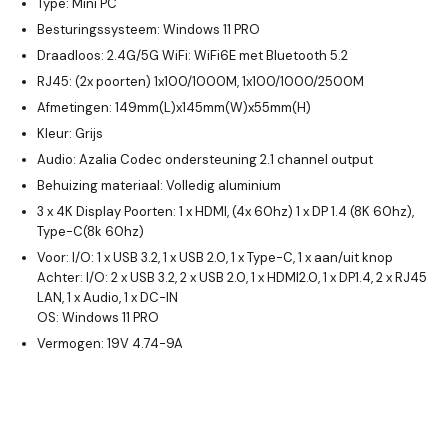
Type: Mini PC
Besturingssysteem: Windows 11 PRO
Draadloos: 2.4G/5G WiFi: WiFi6E met Bluetooth 5.2
RJ45: (2x poorten) 1x100/1000M, 1x100/1000/2500M
Afmetingen: 149mm(L)x145mm(W)x55mm(H)
Kleur: Grijs
Audio: Azalia Codec ondersteuning 2.1 channel output
Behuizing materiaal: Volledig aluminium
3 x 4K Display Poorten: 1 x HDMI, (4x 60hz) 1 x DP 1.4 (8K 60hz),
Type-C(8k 60hz)
Voor: I/O: 1 x USB 3.2, 1 x USB 2.0, 1 x Type-C, 1 x aan/uit knop
Achter: I/O: 2 x USB 3.2, 2 x USB 2.0, 1 x HDMI2.0, 1 x DP1.4, 2 x RJ45
LAN, 1 x Audio, 1 x DC-IN
OS: Windows 11 PRO
Vermogen: 19V 4.74-9A