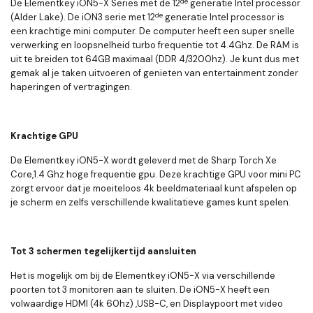
de
De Elementkey iON5-X Series met de 12
generatie Intel processor
de
(Alder Lake). De iON3 serie met 12
generatie Intel processor is
een krachtige mini computer. De computer heeft een super snelle
verwerking en loopsnelheid turbo frequentie tot 4.4Ghz. De RAM is
uit te breiden tot 64GB maximaal (DDR 4/3200hz). Je kunt dus met
gemak al je taken uitvoeren of genieten van entertainment zonder
haperingen of vertragingen.
Krachtige GPU
De Elementkey iON5-X wordt geleverd met de Sharp Torch Xe
Core,1.4 Ghz hoge frequentie gpu. Deze krachtige GPU voor mini PC
zorgt ervoor dat je moeiteloos 4k beeldmateriaal kunt afspelen op
je scherm en zelfs verschillende kwalitatieve games kunt spelen.
Tot 3 schermen tegelijkertijd aansluiten
Het is mogelijk om bij de Elementkey iON5-X via verschillende
poorten tot 3 monitoren aan te sluiten. De iON5-X heeft een
volwaardige HDMI (4k 60hz) ,USB-C, en Displaypoort met video