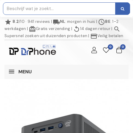
star
local_shipping
schedule
8.2
/10 · 941 reviews
|
NL
: morgen in huis
|
BE
: 1–2
redeem
replay
search
werkdagen
|
Gratis verzending
|
14 dagen retour
|
credit_card
Supersnel zoeken uit duizenden producten
|
Veilig betalen
0
0
MENU
NIET OP VOORRAAD