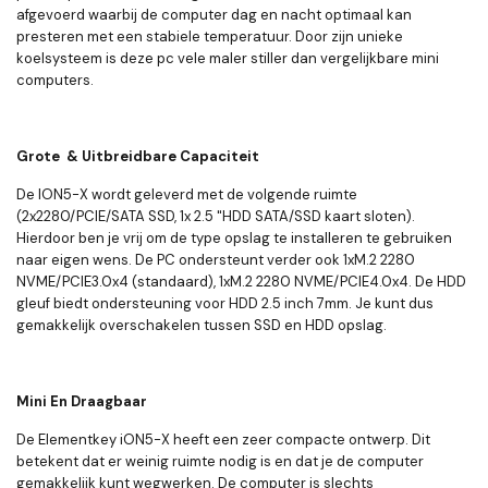
afgevoerd waarbij de computer dag en nacht optimaal kan
presteren met een stabiele temperatuur. Door zijn unieke
koelsysteem is deze pc vele maler stiller dan vergelijkbare mini
computers.
Grote & Uitbreidbare Capaciteit
De ION5-X wordt geleverd met de volgende ruimte
(2x2280/PCIE/SATA SSD, 1x 2.5 "HDD SATA/SSD kaart sloten).
Hierdoor ben je vrij om de type opslag te installeren te gebruiken
naar eigen wens. De PC ondersteunt verder ook 1xM.2 2280
NVME/PCIE3.0x4 (standaard), 1xM.2 2280 NVME/PCIE4.0x4. De HDD
gleuf biedt ondersteuning voor HDD 2.5 inch 7mm. Je kunt dus
gemakkelijk overschakelen tussen SSD en HDD opslag.
Mini En Draagbaar
De Elementkey iON5-X heeft een zeer compacte ontwerp. Dit
betekent dat er weinig ruimte nodig is en dat je de computer
gemakkelijk kunt wegwerken. De computer is slechts