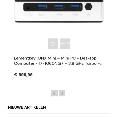
NKELWAGEN
TOEVOEGEN AAN WINKE
Lementkey IONX Mini – Mini PC - Desktop
Computer - I7-1060NG7 – 3.8 GHz Turbo -
16GB RAM Samsung 512GB SSD - Windows
11 PRO
€ 599,95
NIEUWE ARTIKELEN