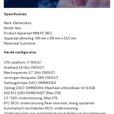
Specificaties:
Merk: Elementkey
Model: Neo
Product Apparaat MINI PC NEO
Apparaat afmeting: 138 mm x 138 mm x 53,5 mm
Materiaal: kunststof
Harde configuratie
CPU-platform: i7 1165G7;
Snelheid 2,8 GHz (1165G7)
Max frequentie 4,7 GHz (1165G7)
vermogen dissipatie: 28W (1165G7)
Geheugentype 2xSO-DIMMDDR4
Opslag 2xSO-DIMMDDR4, Maximaal uitbreidbaar tot 64GB
SSD M.2 2280 NVME/NGFF (Max 2TB)
2.5 ''SSD-ondersteuning, (Max 2TB
RTC BIOS-ondersteuning Real-time klok, timing opstarten
Automatisch inschakelen BIOS-ondersteuning.
Ondersteuning voor automatisch inschakelen na stroomtoevoer