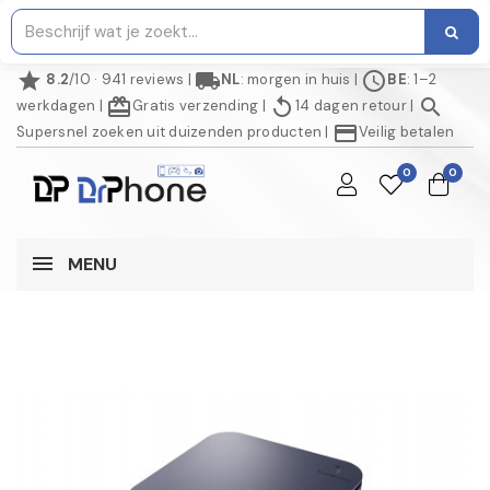
star
local_shipping
schedule
8.2
/10 · 941 reviews
|
NL
: morgen in huis
|
BE
: 1–2
redeem
replay
search
werkdagen
|
Gratis verzending
|
14 dagen retour
|
credit_card
Supersnel zoeken uit duizenden producten
|
Veilig betalen
0
0
MENU
NIET OP VOORRAAD