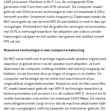
LAKE processor. Hierdoor is de i7 t.o.v. de voorgaande 10de
generatie intel Core met ruim 20% versnelt. De computer maakt
gebruik van 10nm proces technologie en kan tot maximaal 4.2Ghz
versnelt worden. (maximum turbo frequency). Daarnaast maakt de
NEO serie gebruik van de Intel IRIS XE wat dubbel zo snel is dan zijn
voorganger. Dit betekent dat de grafische vermogen en prestaties
met 50% is verhoogd waardoor het afspelen van video's zonder
haperingen zal gaan en het spelen van games met dubbel zoveel
FPS zal zijn.
Nieuwste technologie in een compacte behuizing
De NEO serie heeft een krachtige ingebouwde speaker ingebouwd
waardoor je geluid direct via de speaker kunt afspelen. Je kunt
daarnaast de computer zodanig instellen dat enkel jij toegang zal
hebben tot de functies door je vinger of vingers in te stellen. De
computer zal beveiligd zijn en enkel met wachtwoord of jou
vingerafdruk ontgendeld worden. Simpel en snel. De Neo serie Mini
PC maakt daarnaast gebruik van WIFI 6 technologie waardoor je
betere prestaties zult ervaren t.o.v. de oudere WIFI 5. Je kunt tot 3x
sneller bestanden overzetten tot maximaal 2400 Mbps. De slimme
verkoelingstechniek zorgt ervoor dat de machine altijd koeler blijft
dan zijn voorgangers, zelfs bij zwaarder en intensiever gebruik. Dit