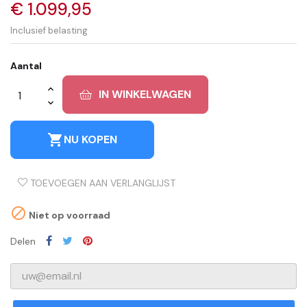
€ 1.099,95
Inclusief belasting
Aantal
IN WINKELWAGEN
shopping_cart
NU KOPEN
TOEVOEGEN AAN VERLANGLIJST

Niet op voorraad
Delen