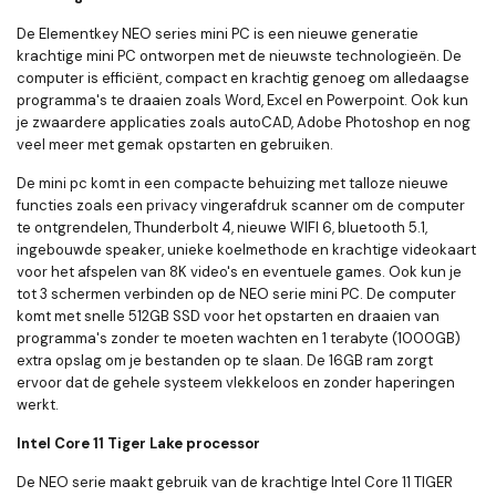
De Elementkey NEO series mini PC is een nieuwe generatie
krachtige mini PC ontworpen met de nieuwste
technologieën
. De
computer is e
fficiënt, compact en krachtig genoeg om alledaagse
programma's te draaien zoals Word, Excel en Powerpoint. Ook kun
je zwaardere applicaties zoals autoCAD, Adobe Photoshop en nog
veel meer met gemak opstarten en gebruiken.
De mini pc
komt in een compacte behuizing met talloze nieuwe
functies zoals een privacy vingerafdruk scanner om de computer
te ontgrendelen, Thunderbolt 4, nieuwe WIFI 6, bluetooth 5.1,
ingebouwde speaker, unieke koelmethode en krachtige videokaart
voor het afspelen van 8K video's en eventuele games. Ook kun je
tot 3 schermen verbinden op de NEO serie mini PC. De computer
komt met snelle 512GB SSD voor het opstarten en draaien van
programma's zonder te moeten wachten en 1 terabyte (1000GB)
extra opslag om je bestanden op te slaan. De 16GB ram zorgt
ervoor dat de gehele systeem vlekkeloos en zonder haperingen
werkt.
Intel Core 11 Tiger Lake processor
De NEO serie maakt gebruik van de krachtige Intel Core 11 TIGER