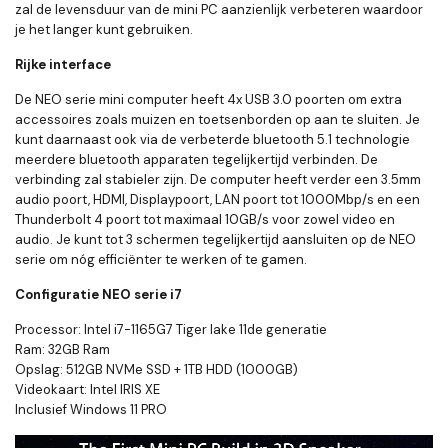
zal de levensduur van de mini PC aanzienlijk verbeteren waardoor
je het langer kunt gebruiken.
Rijke interface
De NEO serie mini computer heeft 4x USB 3.0 poorten om extra
accessoires zoals muizen en toetsenborden op aan te sluiten. Je
kunt daarnaast ook via de verbeterde bluetooth 5.1 technologie
meerdere bluetooth apparaten tegelijkertijd verbinden. De
verbinding zal stabieler zijn. De computer heeft verder een 3.5mm
audio poort, HDMI, Displaypoort, LAN poort tot 1000Mbp/s en een
Thunderbolt 4 poort tot maximaal 10GB/s voor zowel video en
audio. Je kunt tot 3 schermen tegelijkertijd aansluiten op de NEO
serie om nóg
efficiënter
te werken of te gamen.
Configuratie NEO serie i7
Processor: Intel i7-1165G7 Tiger lake 11de generatie
Ram: 32GB Ram
Opslag: 512GB NVMe SSD + 1TB HDD (1000GB)
Videokaart: Intel IRIS XE
Inclusief Windows 11 PRO