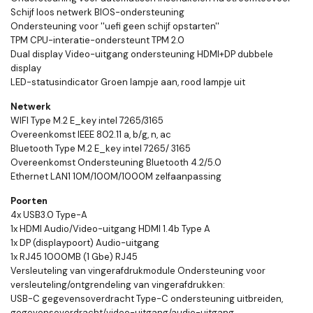
Schijf loos netwerk BIOS-ondersteuning
Ondersteuning voor ''uefi geen schijf opstarten''
TPM CPU-interatie-ondersteunt TPM 2.0
Dual display Video-uitgang ondersteuning HDMI+DP dubbele
display
LED-statusindicator Groen lampje aan, rood lampje uit
Netwerk
WIFI Type M.2 E_key intel 7265/3165
Overeenkomst IEEE 802.11 a, b/g, n, ac
Bluetooth Type M.2 E_key intel 7265/ 3165
Overeenkomst Ondersteuning Bluetooth 4.2/5.0
Ethernet LAN1 10M/100M/1000M zelfaanpassing
Poorten
4x USB3.0 Type-A
1x HDMI Audio/Video-uitgang HDMI 1.4b Type A
1x DP (displaypoort) Audio-uitgang
1x RJ45 1000MB (1 Gbe) RJ45
Versleuteling van vingerafdrukmodule Ondersteuning voor
versleuteling/ontgrendeling van vingerafdrukken:
USB-C gegevensoverdracht Type-C ondersteuning uitbreiden,
gegevensoverdracht/video-uitgang/audio-uitgang