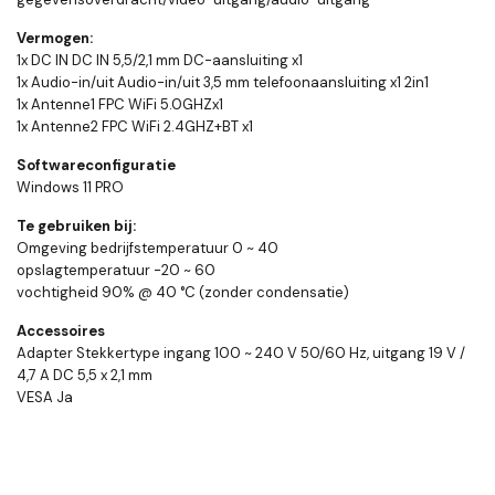
Vermogen:
1x DC IN DC IN 5,5/2,1 mm DC-aansluiting x1
1x Audio-in/uit Audio-in/uit 3,5 mm telefoonaansluiting x1 2in1
1x Antenne1 FPC WiFi 5.0GHZx1
1x Antenne2 FPC WiFi 2.4GHZ+BT x1
Softwareconfiguratie
Windows 11 PRO
Te gebruiken bij:
Omgeving bedrijfstemperatuur 0 ~ 40
opslagtemperatuur -20 ~ 60
vochtigheid 90% @ 40 °C (zonder condensatie)
Accessoires
Adapter Stekkertype ingang 100 ~ 240 V 50/60 Hz, uitgang 19 V /
4,7 A DC 5,5 x 2,1 mm
VESA Ja