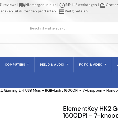
local_shipping
schedule
redeem
941 reviews
|
NL
: morgen in huis
|
BE
: 1–2 werkdagen
|
Gratis
credit_card
 zoeken uit duizenden producten
|
Veilig betalen
COMPUTERS
BEELD & AUDIO
FOTO & VIDEO
2 Gaming 2.4 USB Muis - RGB-Licht 1600DPI - 7-knoppen - Honey
ElementKey HK2 Ga
1600DPI - 7-knop