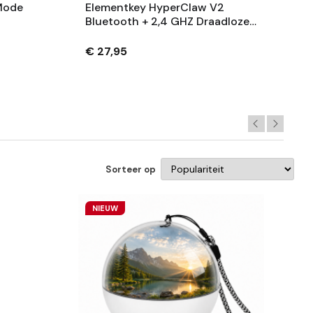
-Mode
Elementkey HyperClaw V2
Bluetooth + 2,4 GHZ Draadloze
800
Gaming Muis - Tot 3200 DPI –
pe-C
Stil Knoppen + Fire Knop - RGB
€ 27,95
Sorteer op
NIEUW