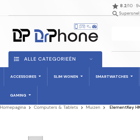
star
8.2
/10 · 
search
Supersnel
ALLE CATEGORIEËN
ACCESSOIRES
SLIM WONEN
SMARTWATCHES
GAMING
Homepagina
Computers & Tablets
Muizen
ElementKey HK
AANBIEDING!