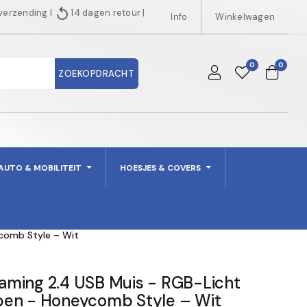
replay
 verzending
|
14 dagen retour
|
Info
Winkelwagen
0
0
ZOEKOPDRACHT
AUTO & MOBILITEIT
HOESJES & COVERS
comb Style – Wit
ming 2.4 USB Muis - RGB-Licht
pen - Honeycomb Style – Wit