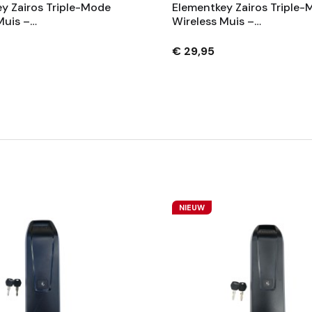
y Zairos Triple-Mode
Elementkey Zairos Triple
Muis –
Wireless Muis –
eld/2.4GHz – 12800
BT/Bekabeld/2.4GHz – 12
r – 1000Hz – Type-C
DPI Sensor – 1000Hz – Ty
€ 29,95
Charging – Ultralicht 56g
NIEUW