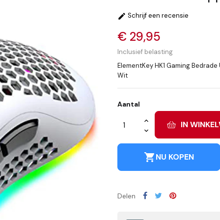
Schrijf een recensie

€ 29,95
Inclusief belasting
ElementKey HK1 Gaming Bedrade 
Wit
Aantal
IN WINKE
shopping_cart
NU KOPEN
Delen