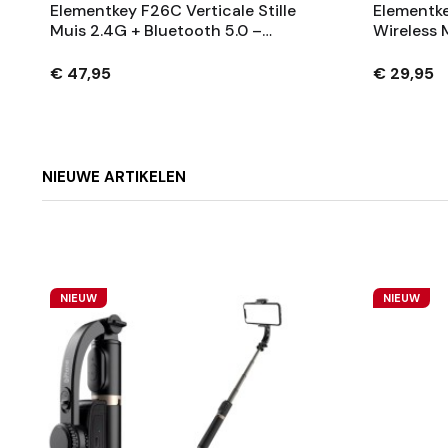
Elementkey F26C Verticale Stille
Elementke
Muis 2.4G + Bluetooth 5.0 –
Wireless 
OLED Scherm - Ergonomisch –
BT/Bekab
8 Knoppen – 3200DPI
DPI Senso
€ 47,95
€ 29,95
Charging
NIEUWE ARTIKELEN
NIEUW
NIEUW