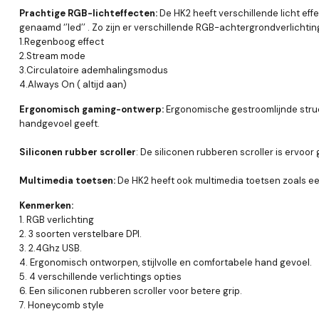
Prachtige RGB-lichteffecten:
De HK2 heeft verschillende licht eff
genaamd ‘’led’’ . Zo zijn er verschillende RGB-achtergrondverlichting
1.Regenboog effect
2.Stream mode
3.Circulatoire ademhalingsmodus
4.Always On ( altijd aan)
Ergonomisch gaming-ontwerp:
Ergonomische gestroomlijnde struct
handgevoel geeft.
Siliconen rubber scroller
: De siliconen rubberen scroller is ervoor
Multimedia toetsen:
De HK2 heeft ook multimedia toetsen zoals een
Kenmerken:
1. RGB verlichting
2. 3 soorten verstelbare DPI.
3. 2.4Ghz USB.
4. Ergonomisch ontworpen, stijlvolle en comfortabele hand gevoel.
5. 4 verschillende verlichtings opties
6. Een siliconen rubberen scroller voor betere grip.
7. Honeycomb style