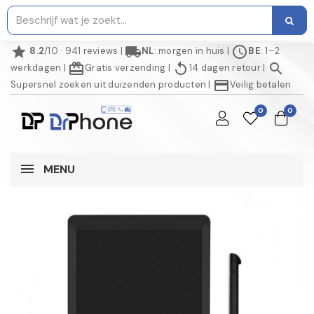
star
local_shipping
schedule
8.2
/10 · 941 reviews
|
NL
: morgen in huis
|
BE
: 1–2
redeem
replay
search
werkdagen
|
Gratis verzending
|
14 dagen retour
|
credit_card
Supersnel zoeken uit duizenden producten
|
Veilig betalen
0
0
MENU
NIET OP VOORRAAD