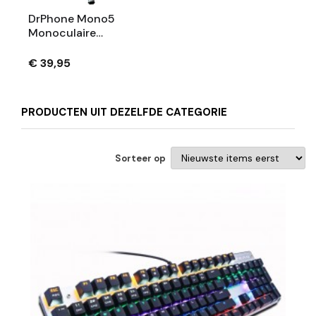
DrPhone Mono5
Monoculaire
Telescoop Met
Smartphonehouder
€ 39,95
- 8-24X30mm - HD
Telescoop –
Draagbaar + Tripod
PRODUCTEN UIT DEZELFDE CATEGORIE
Sorteer op