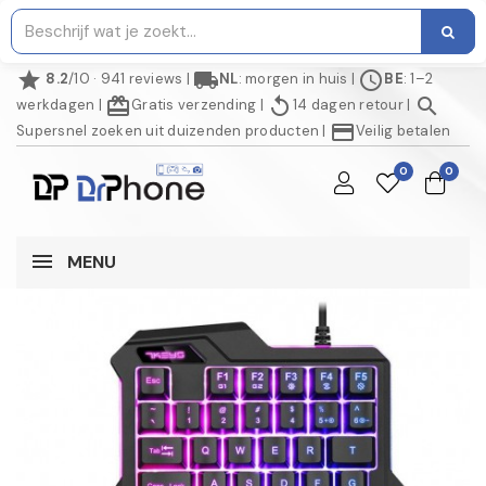
star
local_shipping
schedule
8.2
/10 · 941 reviews
|
NL
: morgen in huis
|
BE
: 1–2
redeem
replay
search
werkdagen
|
Gratis verzending
|
14 dagen retour
|
credit_card
Supersnel zoeken uit duizenden producten
|
Veilig betalen
0
0
MENU
NIET OP VOORRAAD