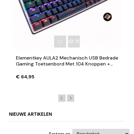
NKELWAGEN
TOEVOEGEN AAN WINKE
Elementkey AULA2 Mechanisch USB Bedrade
Gaming Toetsenbord Met 104 Knoppen +
Numeriek + RGB- Anti-Ghosting (Rode
Schakelaar)
€ 64,95
NIEUWE ARTIKELEN
Sorteer op