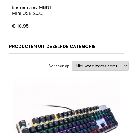
Elementkey MBNT
Mini USB 2.0
Bedraad Numeriek
Toetsenbord - 18
€ 16,95
Toetsen - Zwart
PRODUCTEN UIT DEZELFDE CATEGORIE
Sorteer op