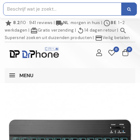
star
local_shipping
schedule
8.2
/10 · 941 reviews
|
NL
: morgen in huis
|
BE
: 1–2
redeem
replay
search
werkdagen
|
Gratis verzending
|
14 dagen retour
|
credit_card
Supersnel zoeken uit duizenden producten
|
Veilig betalen
0
0
MENU
AANBIEDING!
-€ 3,00
NIET OP VOORRAAD