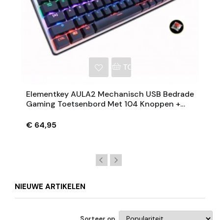
NKELWAGEN
TOEVOEGEN AAN WINKE
Elementkey AULA2 Mechanisch USB Bedrade
Gaming Toetsenbord Met 104 Knoppen +
Numeriek + RGB- Anti-Ghosting (Rode
Schakelaar)
€ 64,95
NIEUWE ARTIKELEN
Sorteer op