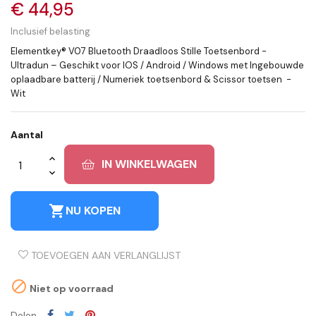
€ 44,95
Inclusief belasting
Elementkey® V07 Bluetooth Draadloos Stille Toetsenbord -
Ultradun – Geschikt voor IOS / Android / Windows met Ingebouwde
oplaadbare batterij / Numeriek toetsenbord & Scissor toetsen -
Wit
Aantal
IN WINKELWAGEN
shopping_cart
NU KOPEN
TOEVOEGEN AAN VERLANGLIJST

Niet op voorraad
Delen