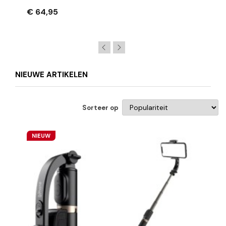
Numeriek + RGB- Anti-Ghosting (Rode
Schakelaar)
€ 64,95
NIEUWE ARTIKELEN
Sorteer op
NIEUW