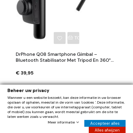
NKELWAGEN
TOEVOEGEN AAN WINKE
DrPhone Q08 Smartphone Gimbal –
Bluetooth Stabilisator Met Tripod En 360°
Rotatie - Zwart
€ 39,95
Beheer uw privacy
Wanneer u een website bezoekt, kan deze informatie in uw browser
opslaan of ophalen, meestal in de vorm van 'cookies '. Deze informatie,
die over u, uw voorkeuren of uw internetapparaat (computer, tablet
of mobiel) zou kunnen gaan, wordt meestal gebruikt om de site te
laten werken zoals u verwacht.
0
Herroepen
Meer informatie
Accepteer alles
Hier de overeenkomst herroepen
Alles afwijzen