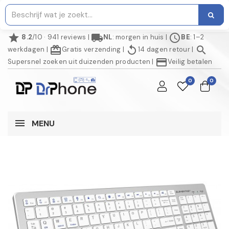
star
local_shipping
schedule
8.2
/10 · 941 reviews
|
NL
: morgen in huis
|
BE
: 1–2
redeem
replay
search
werkdagen
|
Gratis verzending
|
14 dagen retour
|
credit_card
Supersnel zoeken uit duizenden producten
|
Veilig betalen
0
0
MENU
NIET OP VOORRAAD