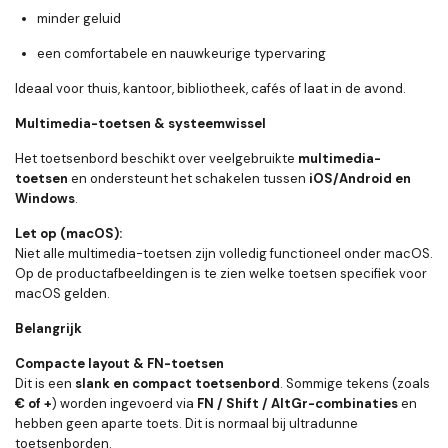
minder geluid
een comfortabele en nauwkeurige typervaring
Ideaal voor thuis, kantoor, bibliotheek, cafés of laat in de avond.
Multimedia-toetsen & systeemwissel
Het toetsenbord beschikt over veelgebruikte
multimedia-
toetsen
en ondersteunt het schakelen tussen
iOS/Android en
Windows
.
Let op (macOS):
Niet alle multimedia-toetsen zijn volledig functioneel onder macOS.
Op de productafbeeldingen is te zien welke toetsen specifiek voor
macOS gelden.
Belangrijk
Compacte layout & FN-toetsen
Dit is een
slank en compact toetsenbord
. Sommige tekens (zoals
€ of +
) worden ingevoerd via
FN / Shift / AltGr-combinaties
en
hebben geen aparte toets. Dit is normaal bij ultradunne
toetsenborden.