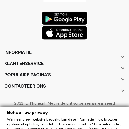
INFORMATIE

KLANTENSERVICE

POPULAIRE PAGINA'S

CONTACTEER ONS

2022 · DrPhone.nl · Met liefde ontworpen en gerealiseerd
door ElectronicWorks B.V.
Beheer uw privacy
Wanneer u een website bezoekt, kan deze informatie in uw browser
opslaan of ophalen, meestal in de vorm van 'cookies '. Deze informatie,
die over u, uw voorkeuren of uw internetapparaat (computer, tablet