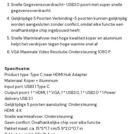
Snelle Gegevensoverdracht- USB3.0 poort met super snelle
gegevensoverdracht.
Gelijktijdige 5 Poorten Verbinding-5 poorten kunnen gelijktijdig
worden aangesloten zonder conflict, omdat elke functie een
onafhankelijke chip ingebouwd heeft.
Snelle Warmteafvoer met hoge kwaliteit koper en aluminium
helpt het verdrijven tegen hoge warmte snel af.
VGA Maximale Video Resolutie Ondersteuning 1080 P.
Specificatie:
Product type: Type C naar HDMI Hub Adapter
Materiaal: Koper + Aluminium
Input port: USB3.1 Type C
Output poort: 1 * HDMI, 1 * VGA, 1 * USB3.0, 1 * USB2.0 * 1 Power
delivery USB 3.1
Gelijktijdige 5 poorten aansluiting: Ondersteuning
HDMI: 4 K
Snelle warmteafvoer: Ondersteuning
Geen conflict: Onafhankelijke chip voor elke functie
Pakket maat: ca. 15*5*1.7 cm/5.9*2.0*0.7 in