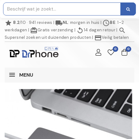
star
local_shipping
schedule
8.2
/10 · 941 reviews
|
NL
: morgen in huis
|
BE
: 1–2
redeem
replay
search
werkdagen
|
Gratis verzending
|
14 dagen retour
|
credit_card
Supersnel zoeken uit duizenden producten
|
Veilig betalen
0
0
MENU