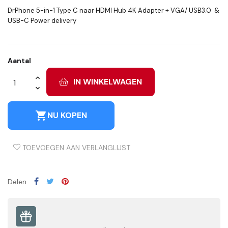
DrPhone 5-in-1 Type C naar HDMI Hub 4K Adapter + VGA/ USB3.0 &
USB-C Power delivery
Aantal
IN WINKELWAGEN
shopping_cart
NU KOPEN
TOEVOEGEN AAN VERLANGLIJST
Delen