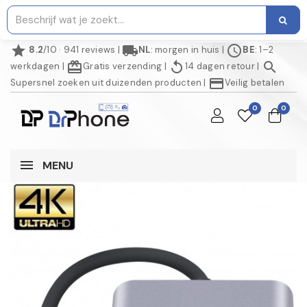
star
local_shipping
schedule
8.2
/10 · 941 reviews
|
NL
: morgen in huis
|
BE
: 1–2
redeem
replay
search
werkdagen
|
Gratis verzending
|
14 dagen retour
|
credit_card
Supersnel zoeken uit duizenden producten
|
Veilig betalen
0
0
MENU
NIET OP VOORRAAD