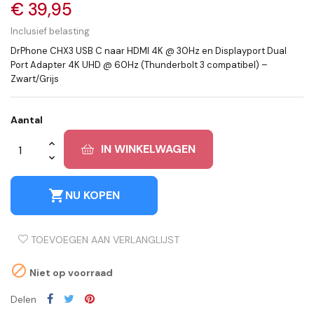
€ 39,95
Inclusief belasting
DrPhone CHX3 USB C naar HDMI 4K @ 30Hz en Displayport Dual
Port Adapter 4K UHD @ 60Hz (Thunderbolt 3 compatibel) –
Zwart/Grijs
Aantal
IN WINKELWAGEN
shopping_cart
NU KOPEN
TOEVOEGEN AAN VERLANGLIJST

Niet op voorraad
Delen