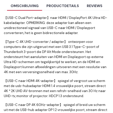
OMSCHRIJVING
PRODUCTDETAILS
REVIEWS
【USB-C Dual Port-adapter】naar HDMI / DisplayPort 4K Ultra HD-
kabeladapter. OPMERKING: deze adapter kan alleen een
unidirectioneel signaal van USB-C naar HDMI / Displayport
converteren, het is geen bidirectionele adapter.
【Type-C 4K UHD-converter / adapter】 ontworpen voor
computers die zijn uitgerust met een USB 3.1 Type-C-poort of
Thunderbolt 3-poort die DP Alt Mode ondersteunen. Het
ondersteunt het aansluiten van HDMI en Displayport op externe
Ultra HD-schermen om tegelijkertijd te werken, en de HDMI en
Displayport kunnen afbeeldingen uitvoeren met een resolutie van
4K met een verversingssnelheid van max. 30Hz.
【USB-C naar HDMI 4K-adapter】 spiegel of vergroot uw scherm
met de usb-hubadapter HDMI 1.4 vrouwelijke poort, stream direct
4K * 2K UHD AV-bronnen met een refrsh-snelheid van 30 Hz naar
UHD-tv, monitor of projector. HDCP 1.3 ondersteund.
【USB-C naar DP 4K 60Hz-adapter】 spiegel of breid uw scherm
uit met de USB-hub adapter DP 1.2 vrouwelijke poort, stream direct