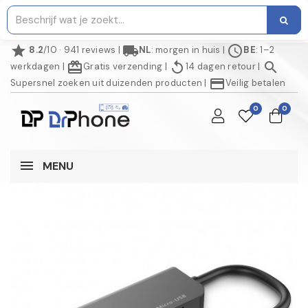
star
local_shipping
schedule
8.2
/10 · 941 reviews
|
NL
: morgen in huis
|
BE
: 1–2
redeem
replay
search
werkdagen
|
Gratis verzending
|
14 dagen retour
|
credit_card
Supersnel zoeken uit duizenden producten
|
Veilig betalen
0
0
MENU
NIET OP VOORRAAD