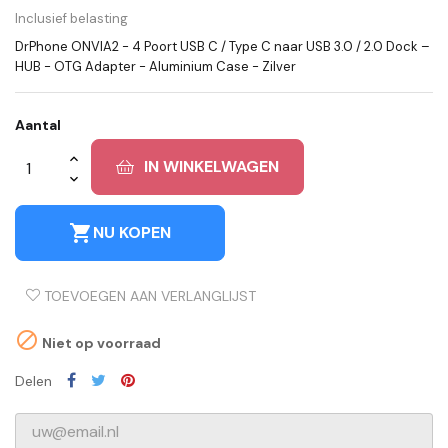
Inclusief belasting
DrPhone ONVIA2 - 4 Poort USB C / Type C naar USB 3.0 / 2.0 Dock –
HUB - OTG Adapter - Aluminium Case - Zilver
Aantal
IN WINKELWAGEN
shopping_cart
NU KOPEN
TOEVOEGEN AAN VERLANGLIJST

Niet op voorraad
Delen