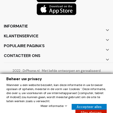
INFORMATIE

KLANTENSERVICE

POPULAIRE PAGINA'S

CONTACTEER ONS

2022 · DrPhone.nl · Met liefde ontworpen en gerealiseerd
door ElectronicWorks B.V.
Beheer uw privacy
Wanneer u een website bezoekt, kan deze informatie in uw browser
opslaan of ophalen, meestal in de vorm van 'cookies '. Deze informatie,
die over u, uw voorkeuren of uw internetapparaat (computer, tablet
of mobiel) zou kunnen gaan, wordt meestal gebruikt om de site te
laten werken zoals u verwacht.
0
Herroepen
Meer informatie
Accepteer alles
Hier de overeenkomst herroepen
Alles afwijzen