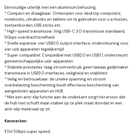
Eenvoudige uiterlijk met een aluminium behuizing.
* Compact en draagbaar: Ontworpen voor desktop computers,
notebooks, ultrabooks en tablets om te gebruiken voor o.a muizen,
toetsenborden, USB sticks etc.
* High-speed transmissie: Volg USB-C 3.0 transmissie standaard,
5Gbps overdrachtsnelheid.
* Snelle expansie: vier USB3.0 output interface, ondersteuning voor
vier usb apparaten tegelijkertijd
* Super compatibel: Compatibel met USB2.0 en USB1.1, ondersteunt
gemeenschappelijke usb-apparaten.
* Stabiele prestaties: laag stroomverbruik, geen lawaai, gelijkmaker
transmissie in USB3.0 interfaces, veiligheid en stabiliteit.
* Veilig en betrouwbaar: de unieke spanning en stroom
overbelasting bescherming biedt effectieve bescherming van
aangesloten apparaten en HUB.
* Met een anti-slip functie aan de onderkant zorgt het ervoor dat
de hub niet schuift maar stabiel op ze plek staat doordat er een
anti-slip materiaal op zit.
Kenmerken:
1.
Tot
5Gbps super speed;