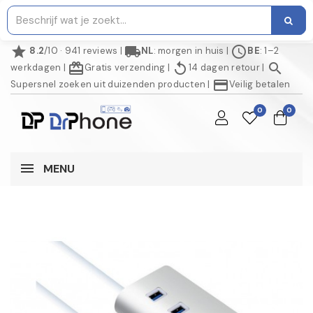
star
local_shipping
schedule
8.2
/10 · 941 reviews
|
NL
: morgen in huis
|
BE
: 1–2
redeem
replay
search
werkdagen
|
Gratis verzending
|
14 dagen retour
|
credit_card
Supersnel zoeken uit duizenden producten
|
Veilig betalen
0
0
MENU
NIET OP VOORRAAD