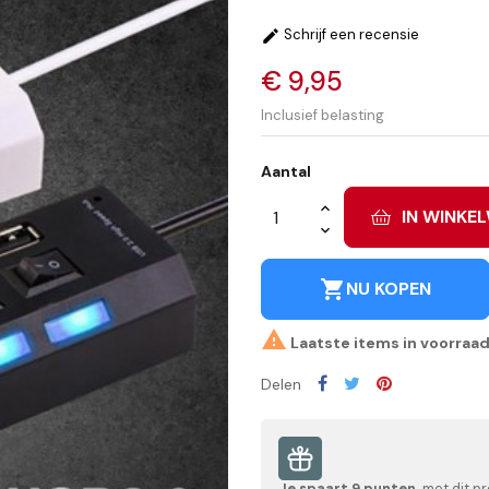
Schrijf een recensie

€ 9,95
Inclusief belasting
Aantal
IN WINKE
shopping_cart
NU KOPEN

Laatste items in voorraa
Delen
Je spaart
9
punten
met dit pr