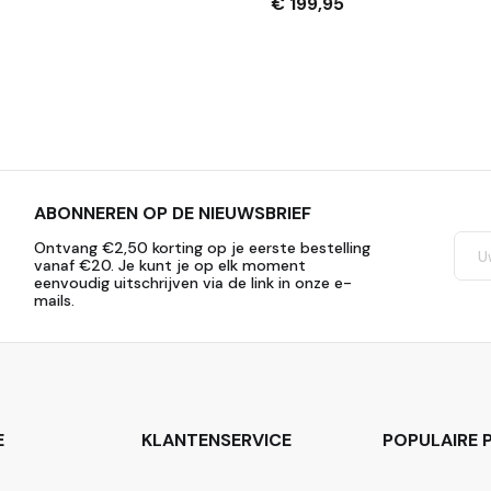
– Zwart
Sleutels – Zwart
€ 199,95
ABONNEREN OP DE NIEUWSBRIEF
Ontvang €2,50 korting op je eerste bestelling
vanaf €20. Je kunt je op elk moment
eenvoudig uitschrijven via de link in onze e-
mails.
E
KLANTENSERVICE
POPULAIRE P