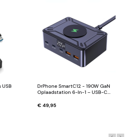
s USB
DrPhone SmartC12 - 190W GaN
Oplaadstation 6-In-1 – USB-C
PD 100W PPS Snellader Met
Draadloos 15W Voor
€ 49,95
ing
Tablet/Laptop/Smartphone