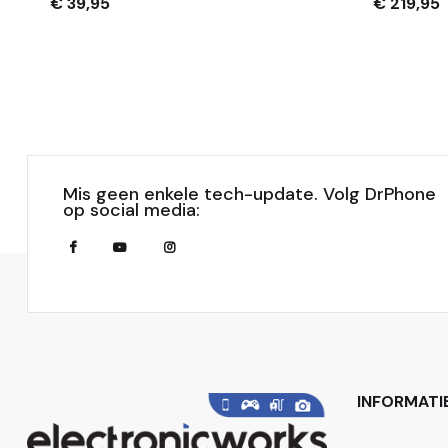
Zwart
Sleutels 
€ 39,95
€ 219,95
Mis geen enkele tech-update. Volg DrPhone
op social media:
INFORMATI