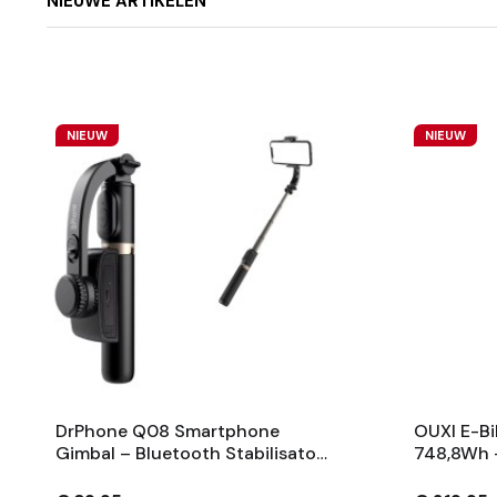
NIEUWE ARTIKELEN
NIEUW
NIEUW
DrPhone Q08 Smartphone
OUXI E-Bi
Gimbal – Bluetooth Stabilisator
748,8Wh 
Met Tripod En 360° Rotatie -
Fietsaccu