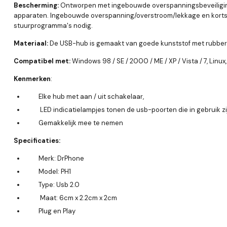
Bescherming:
Ontworpen met ingebouwde overspanningsbeveiliging
apparaten. Ingebouwde overspanning/overstroom/lekkage en korts
stuurprogramma's nodig.
Materiaal:
De USB-hub is gemaakt van goede kunststof met rubbere
Compatibel met:
Windows 98 / SE / 2000 / ME / XP / Vista / 7, Linux
Kenmerken
:
Elke hub met aan / uit schakelaar,
LED indicatielampjes tonen de usb-poorten die in gebruik zi
Gemakkelijk mee te nemen
Specificaties:
Merk: DrPhone
Model: PH1
Type: Usb 2.0
Maat: 6cm x 2.2cm x 2cm
Plug en Play