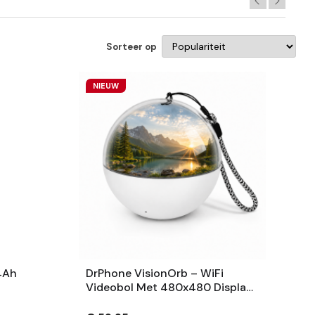
Sorteer op
NIEUW
4Ah
DrPhone VisionOrb – WiFi
Videobol Met 480x480 Display
– Foto, Video En Audio – 100MB