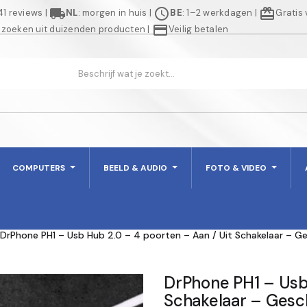
local_shipping
schedule
redeem
941 reviews
|
NL
: morgen in huis
|
BE
: 1–2 werkdagen
|
Gratis
credit_card
 zoeken uit duizenden producten
|
Veilig betalen
COMPUTERS
BEELD & AUDIO
FOTO & VIDEO
DrPhone PH1 – Usb Hub 2.0 – 4 poorten – Aan / Uit Schakelaar – 
DrPhone PH1 – Usb 
Schakelaar – Gesc