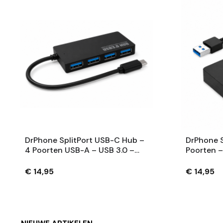
DrPhone SplitPort USB-C Hub –
DrPhone S
4 Poorten USB-A – USB 3.0 –
Poorten –
USB-C Naar USB-A Splitter –
Splitter 
Zwart
Adapters
€ 14,95
€ 14,95