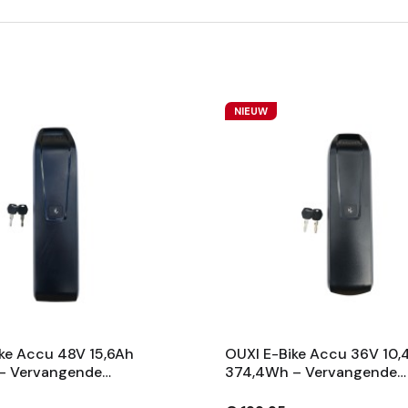
NIEUW
ke Accu 48V 15,6Ah
OUXI E-Bike Accu 36V 10,
– Vervangende
374,4Wh – Vervangende
 Met Slot En 2
Fietsaccu Met Slot En 2