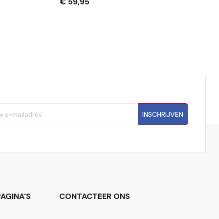
– USB-C – Wit
€ 59,95
INSCHRIJVEN
AGINA'S
CONTACTEER ONS