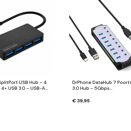
plitPort USB Hub – 4
DrPhone DataHub 7 Poort
 4× USB 3.0 – USB-A
3.0 Hub – 5Gbps
– Zwart – USB Hubs &
Dataoverdracht – RGB
Verlichting – Individuele
€ 39,95
Schakelaars – DC 5V Voed