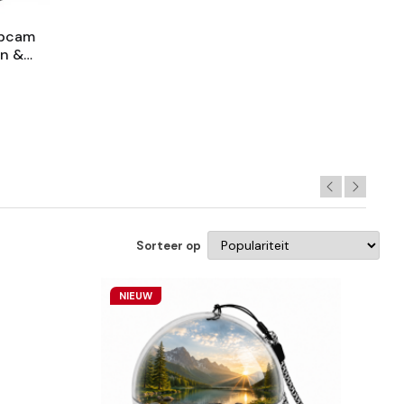
ebcam
n &
 O.a
js Etc
Sorteer op
NIEUW