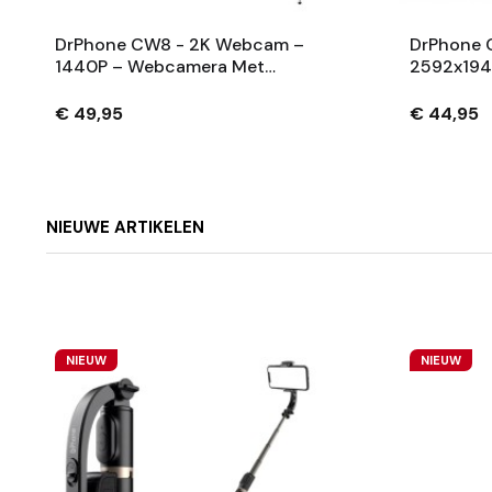
DrPhone CW8 - 2K Webcam –
DrPhone 
1440P – Webcamera Met
2592x194
Microfoon/Statief En
Microfoon
Privacykap – Vaste Focus - 75
Privacyka
€ 49,95
€ 44,95
Graden Kijkhoek - 5MP – Zwart
Groothoe
NIEUWE ARTIKELEN
NIEUW
NIEUW