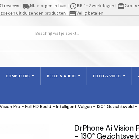
local_shipping
schedule
redeem
941 reviews
|
NL
: morgen in huis
|
BE
: 1–2 werkdagen
|
Gratis
credit_card
 zoeken uit duizenden producten
|
Veilig betalen
COMPUTERS
BEELD & AUDIO
FOTO & VIDEO
Vision Pro - Full HD Beeld - Intelligent Volgen - 130° Gezichtsvel
DrPhone Ai Vision P
- 130° Gezichtsvel