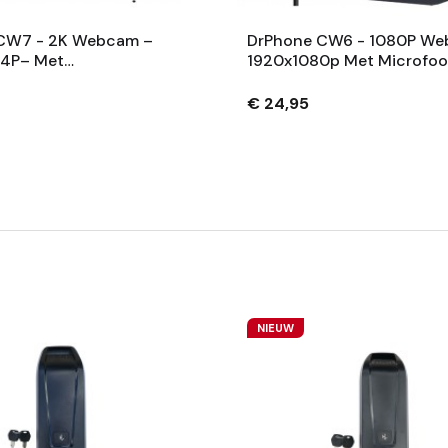
CW7 - 2K Webcam –
DrPhone CW6 - 1080P W
4P– Met
1920x1080p Met Microfoo
/Statief En
Autofocus – 30FPS - Voor
p - Autofocus -
Zoom Meetings/
€ 24,95
k – 5MP - Zwart
Videogesprekken/Onderwi
NIEUW