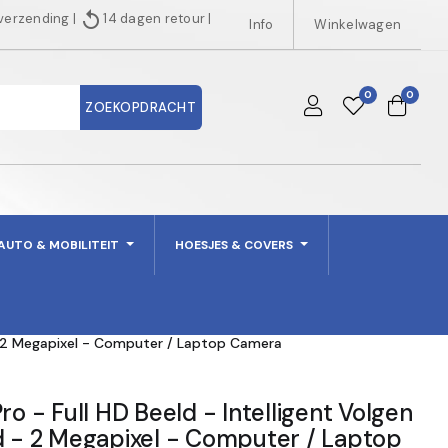
replay
 verzending
|
14 dagen retour
|
Info
Winkelwagen
0
0
ZOEKOPDRACHT
AUTO & MOBILITEIT
HOESJES & COVERS
d - 2 Megapixel - Computer / Laptop Camera
ro - Full HD Beeld - Intelligent Volgen
d - 2 Megapixel - Computer / Laptop