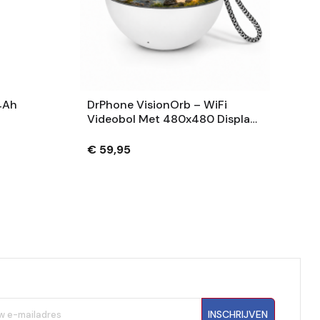
4Ah
DrPhone VisionOrb – WiFi
Videobol Met 480x480 Display
– Foto, Video En Audio – 100MB
– USB-C – Wit
€ 59,95
INSCHRIJVEN