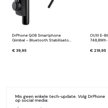
DrPhone Q08 Smartphone
OUXI E-Bi
Gimbal – Bluetooth Stabilisator
748,8Wh 
Met Tripod En 360° Rotatie -
Fietsaccu
Zwart
Sleutels 
€ 39,95
€ 219,95
Mis geen enkele tech-update. Volg DrPhone
op social media: