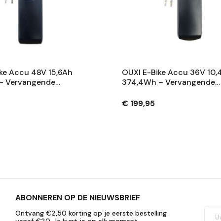
ke Accu 48V 15,6Ah
OUXI E-Bike Accu 36V 10,
– Vervangende
374,4Wh – Vervangende
 Met Slot En 2
Fietsaccu Met Slot En 2
– Zwart
Sleutels – Zwart
€ 199,95
ABONNEREN OP DE NIEUWSBRIEF
Ontvang €2,50 korting op je eerste bestelling
vanaf €20. Je kunt je op elk moment