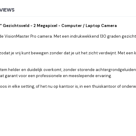
VIEWS
130° Gezichtsveld - 2 Megapixel - Computer / Laptop Camera
e VisionMaster Pro camera. Met een indrukwekkend 130 graden gezichtsv
zodat je vrij kunt bewegen zonder dat je uit het zicht verdwijnt. Met ee
tem helder en duidelijk overkomt, zonder storende achtergrondgeluiden. 
aat garant voor een professionele en meeslepende ervaring.
s in elke setting, of het nu op kantoor is, in een thuiskantoor of onder