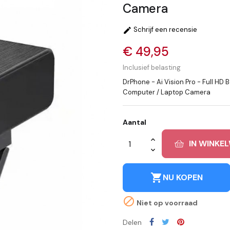
Camera
Schrijf een recensie

€ 49,95
Inclusief belasting
DrPhone - Ai Vision Pro - Full HD 
Computer / Laptop Camera
Aantal
IN WINKE
shopping_cart
NU KOPEN

Niet op voorraad
Delen