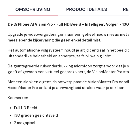
OMSCHRIJVING
PRODUCTDETAILS
RE
De DrPhone AI VisionPro - Full HD Beeld - Intelligent Volgen - 
Upgrade je videovergaderingen naar een geheel nieuw niveau met d
meeslepende kijkervaring die geen enkel detail mist.
Het automatische volgsysteem houdt je altijd centraal in het beeld, 
uitzonderlijke helderheid en scherpte, zelfs bij weinig licht.
De geïntegreerde ruisonderdrukking microfoon zorgt ervoor dat je s
geeft of gewoon een virtueel gesprek voert, de VisionMaster Pro st
Met een slank en eigentijds ontwerp past de VisionMaster Pro naadloo
VisionMaster Pro en laat je aanwezigheid stralen, waar je ook bent.
Kenmerken :
Full HD Beeld
130 graden gezichtsveld
2 megapixel