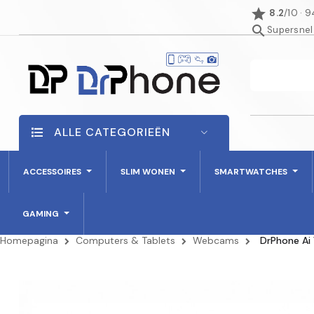
star
8.2
/10 · 
search
Supersnel
ALLE CATEGORIEËN
ACCESSOIRES
SLIM WONEN
SMARTWATCHES
GAMING
Homepagina
Computers & Tablets
Webcams
DrPhone Ai 
NIET OP VOORRAAD